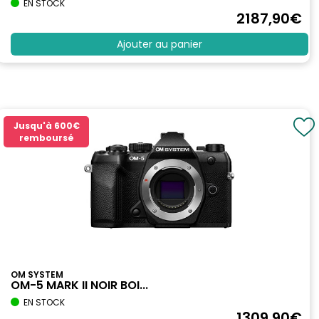
EN STOCK
2187
,90
€
Ajouter au panier
Jusqu'à
600€
remboursé
OM SYSTEM
OM-5 MARK II NOIR BOI...
EN STOCK
1309
,90
€