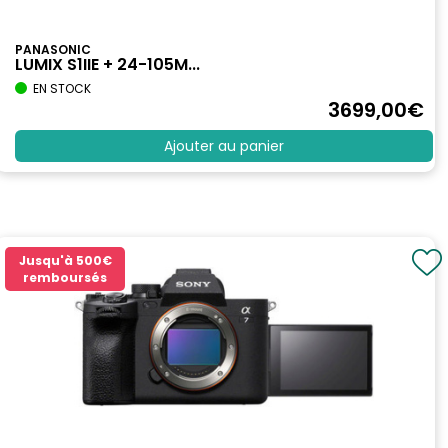
PANASONIC
LUMIX S1IIE + 24-105M...
EN STOCK
3699
,00
€
Ajouter au panier
Jusqu'à
500€
remboursés