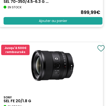
SEL 70-350/4.5-6.3 G ...
EN STOCK
899
,99
€
Ajouter au panier
Jusqu'à
500€
remboursés
SONY
SEL FE 20/1.8 G