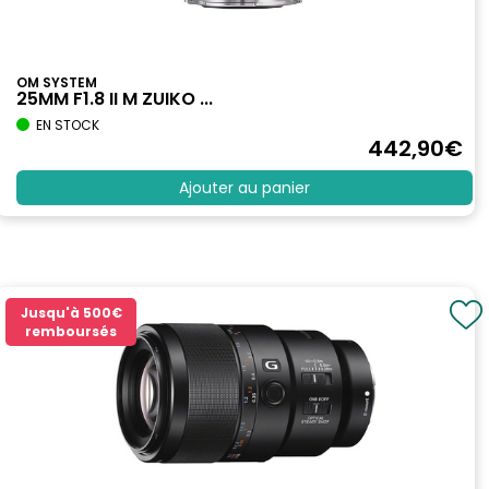
OM SYSTEM
25MM F1.8 II M ZUIKO ...
EN STOCK
442
,90
€
Ajouter au panier
Jusqu'à
500€
remboursés