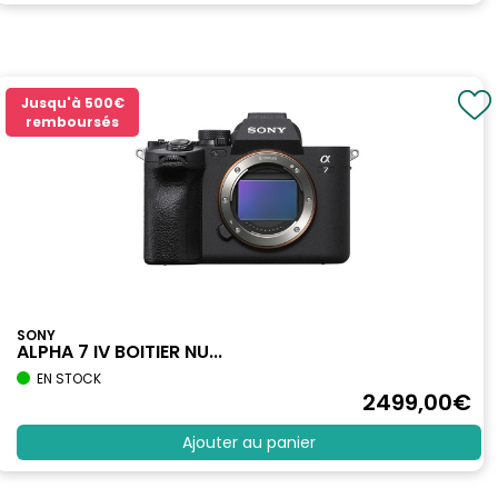
Jusqu'à
500€
remboursés
SONY
ALPHA 7 IV BOITIER NU...
EN STOCK
2499
,00
€
Ajouter au panier