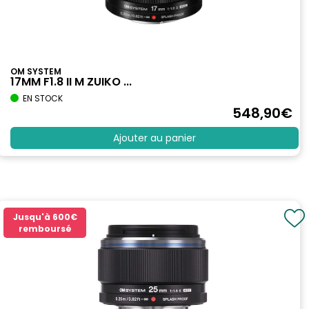
OM SYSTEM
17MM F1.8 II M ZUIKO ...
EN STOCK
548
,90
€
Ajouter au panier
Jusqu'à
600€
remboursé