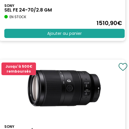
SONY
SEL FE 24-70/2.8 GM
EN STOCK
1510
,90
€
Ajouter au panier
Jusqu'à
500€
remboursés
SONY