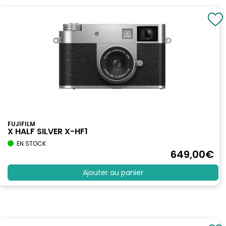
FUJIFILM
X HALF SILVER X-HF1
EN STOCK
649
,00
€
Ajouter au panier