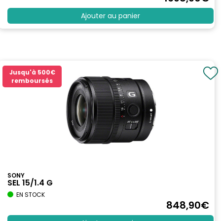
Ajouter au panier
Jusqu'à
500€
remboursés
SONY
SEL 15/1.4 G
EN STOCK
848
,90
€