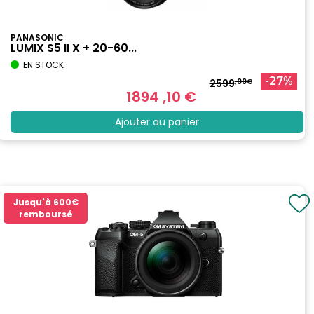
PANASONIC
LUMIX S5 II X + 20-60...
EN STOCK
-27%
2599
,00€
1894
,10
€
Ajouter au panier
Jusqu'à
600€
remboursé