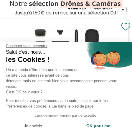
Notre
sélection
Drônes & Caméras
TRIER PAR
Jusqu'à 150€ de remise sur une sélection DJI
Continuer sans accepter
Salut c'est nous...
les Cookies !
On a attendu d'être sûrs que le contenu de
ce site vous intéresse avant de vous
déranger, mais on aimerait bien vous accompagner pendant votre
visite...
DJI
DJI OSMO 360 ADVENTUR...
C'est OK pour vous ?
EN STOCK
Pour modifier vos préférences par la suite, cliquez sur le lien
629
,99
€
'Préférences de cookies' situé dans le pied de page.
Ajouter au panier
Consentements certifiés par
Je choisis
OK pour moi