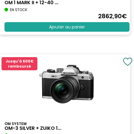
OM 1 MARK II + 12-40 ...
EN STOCK
2862
,90
€
Ajouter au panier
Jusqu'à
600€
remboursé
OM SYSTEM
OM-3 SILVER + ZUIKO 1...