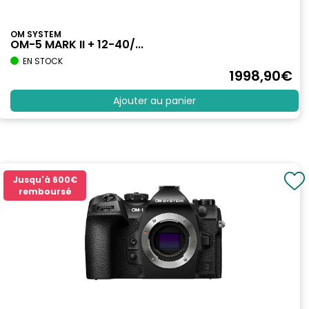
OM SYSTEM
OM-5 MARK II + 12-40/...
EN STOCK
1998
,90
€
Ajouter au panier
Jusqu'à
600€
remboursé