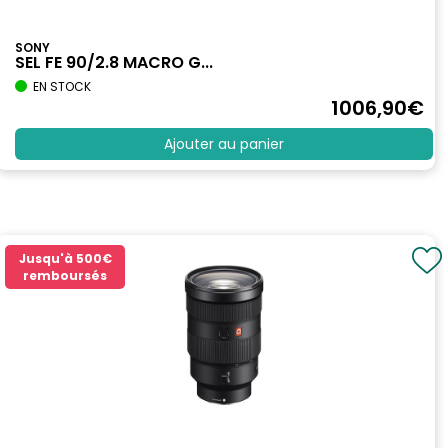
SONY
SEL FE 90/2.8 MACRO G...
EN STOCK
1006
,90
€
Ajouter au panier
Jusqu'à
500€
remboursés