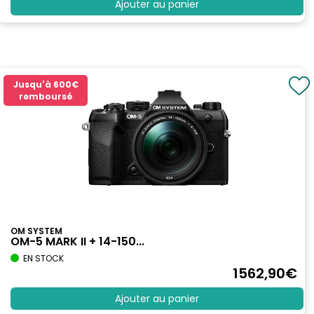
Ajouter au panier
Jusqu'à
600€
remboursé
OM SYSTEM
OM-5 MARK II + 14-150...
EN STOCK
1562
,90
€
Ajouter au panier