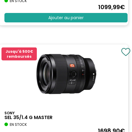
EN STOCK
1099
,99
€
Ajouter au panier
Jusqu'à
500€
remboursés
SONY
SEL 35/1.4 G MASTER
EN STOCK
1698
,90
€