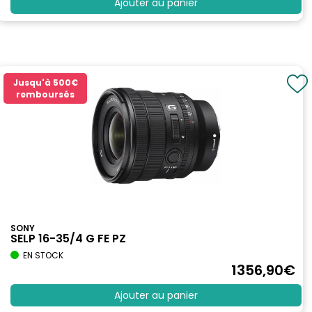
Ajouter au panier
Jusqu'à
500€
remboursés
SONY
SELP 16-35/4 G FE PZ
EN STOCK
1356
,90
€
Ajouter au panier