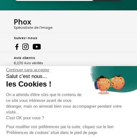
Phox
Spécialiste de l'image
Suivez-nous
Avis clients
8,2/10 Avis vérifiés
Continuer sans accepter
L'Appli Phox
Salut c'est nous...
les Cookies !
On a attendu d'être sûrs que le contenu de
A propos de Phox
ce site vous intéresse avant de vous
déranger, mais on aimerait bien vous accompagner pendant votre
Services et garanties
visite...
C'est OK pour vous ?
Mon compte
Pour modifier vos préférences par la suite, cliquez sur le lien
'Préférences de cookies' situé dans le pied de page.