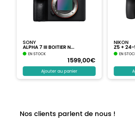
SONY
NIKON
ALPHA 7 III BOITIER N...
Z5 + 24
EN STOCK
EN STOC
€
1599
,00
€
Ajouter au panier
A
Nos clients parlent de nous !