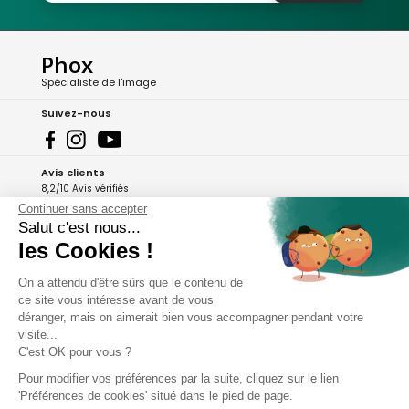
Phox
Spécialiste de l'image
Suivez-nous
Avis clients
8,2/10 Avis vérifiés
Continuer sans accepter
L'Appli Phox
Salut c'est nous...
les Cookies !
On a attendu d'être sûrs que le contenu de
A propos de Phox
ce site vous intéresse avant de vous
déranger, mais on aimerait bien vous accompagner pendant votre
Services et garanties
visite...
C'est OK pour vous ?
Mon compte
Pour modifier vos préférences par la suite, cliquez sur le lien
'Préférences de cookies' situé dans le pied de page.