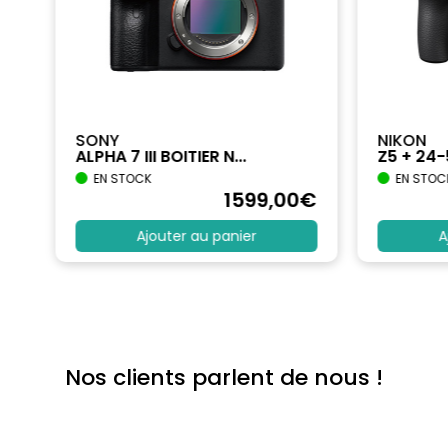
SONY
NIKON
ALPHA 7 III BOITIER N...
Z5 + 24
EN STOCK
EN STOC
€
1599
,00
€
Ajouter au panier
A
Nos clients parlent de nous !