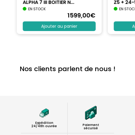
ALPHA 7 III BOITIER N...
Z5 + 24
EN STOCK
EN STOC
€
1599
,00
€
Ajouter au panier
A
Nos clients parlent de nous !
Expédition
Paiement
24/48h ouvrée
sécurisé