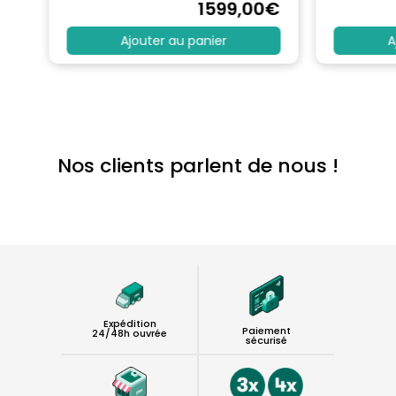
€
1599
,00
€
Ajouter au panier
A
Nos clients parlent de nous !
Expédition
Paiement
24/48h ouvrée
sécurisé