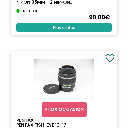
NIKON 35MM F 2 NIPPON...
EN STOCK
90
,00
€
Plus d'infos
PHOX OCCASION
PENTAX
PENTAX FISH-EYE 10-17...