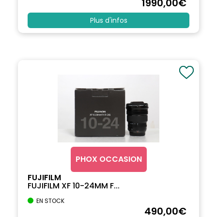
1990
,00
€
Plus d'infos
PHOX OCCASION
FUJIFILM
FUJIFILM XF 10-24MM F...
EN STOCK
490
,00
€