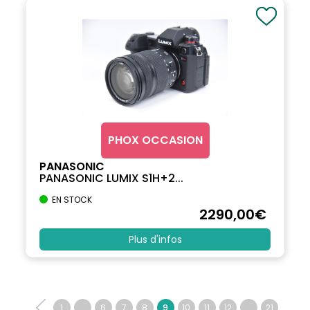
PHOX OCCASION
PANASONIC
PANASONIC LUMIX S1H+2...
EN STOCK
2290
,00
€
Plus d'infos
1
...
6
7
8
9
10
11
12
...
21