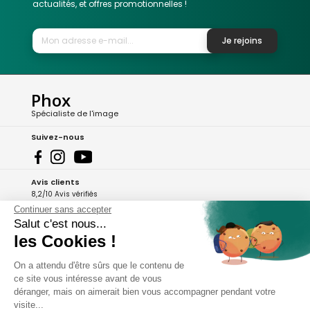
actualités, et offres promotionnelles !
Je rejoins
Phox
Spécialiste de l'image
Suivez-nous
Avis clients
8,2/10 Avis vérifiés
Continuer sans accepter
L'Appli Phox
Salut c'est nous...
les Cookies !
On a attendu d'être sûrs que le contenu de
A propos de Phox
ce site vous intéresse avant de vous
déranger, mais on aimerait bien vous accompagner pendant votre
Services et garanties
visite...