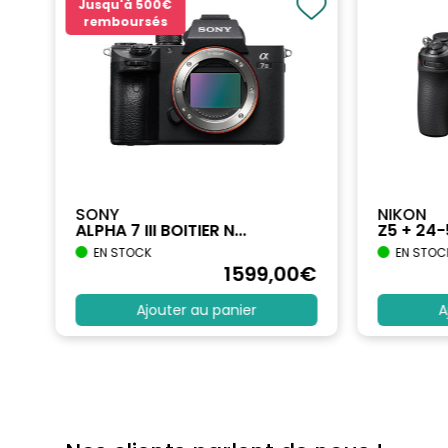
Jusqu'à
500€
remboursés
SONY
NIKON
ALPHA 7 III BOITIER N...
Z5 + 24
EN STOCK
EN STOC
€
1599
,00
€
Ajouter au panier
A