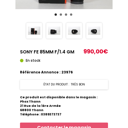
990,00€
SONY FE 85MM F/1.4 GM
En stock
Référence Annonce : 23976
ÉTAT DU PRODUIT : TRÈS BON
Ce produit est disponible dans le magasin :
Phox Thann
21 Rue de la 1ère Armée
68800 Thann
Téléphone : 0389373737
Contacter le magasin