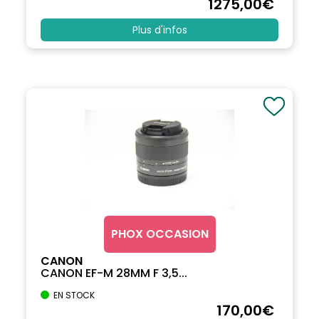
1275
,00
€
Plus d'infos
PHOX OCCASION
CANON
CANON EF-M 28MM F 3,5...
EN STOCK
170
,00
€