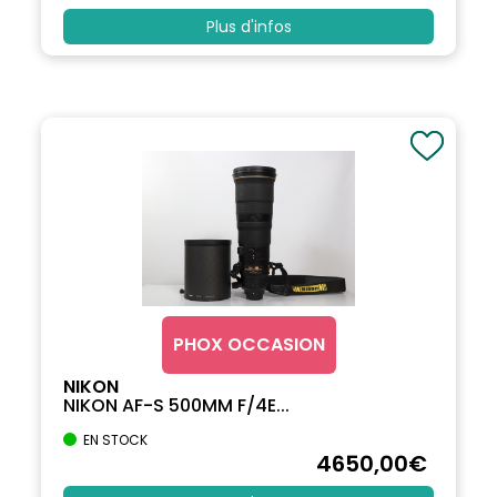
Plus d'infos
PHOX OCCASION
NIKON
NIKON AF-S 500MM F/4E...
EN STOCK
4650
,00
€