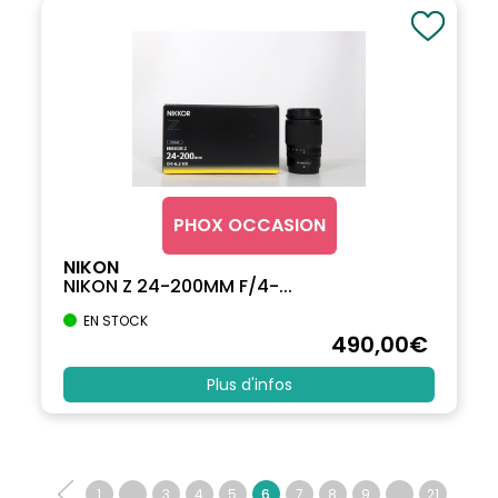
PHOX OCCASION
NIKON
NIKON Z 24-200MM F/4-...
EN STOCK
490
,00
€
Plus d'infos
1
...
3
4
5
6
7
8
9
...
21