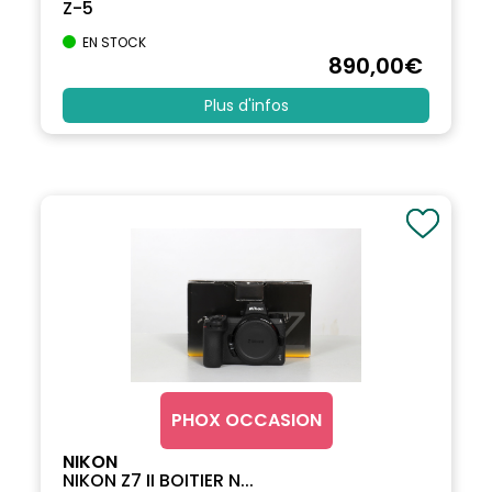
Z-5
EN STOCK
890
,00
€
Plus d'infos
PHOX OCCASION
NIKON
NIKON Z7 II BOITIER N...