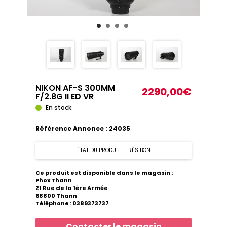
NIKON AF-S 300MM
2290,00€
F/2.8G II ED VR
En stock
Référence Annonce : 24035
ÉTAT DU PRODUIT : TRÈS BON
Ce produit est disponible dans le magasin :
Phox Thann
21 Rue de la 1ère Armée
68800 Thann
Téléphone : 0389373737
Contacter le magasin