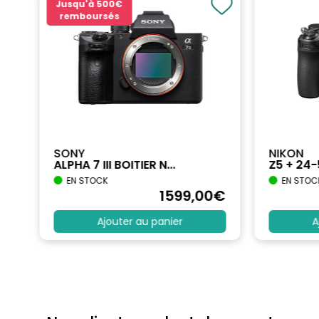
Jusqu'à
500€
remboursés
SONY
NIKON
ALPHA 7 III BOITIER N...
Z5 + 24
EN STOCK
EN STOC
€
1599
,00
€
Ajouter au panier
A