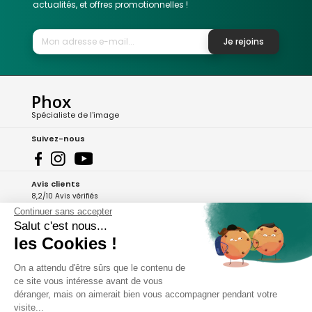
actualités, et offres promotionnelles !
Je rejoins
Phox
Spécialiste de l'image
Suivez-nous
Avis clients
8,2/10 Avis vérifiés
Continuer sans accepter
L'Appli Phox
Salut c'est nous...
les Cookies !
On a attendu d'être sûrs que le contenu de
A propos de Phox
ce site vous intéresse avant de vous
déranger, mais on aimerait bien vous accompagner pendant votre
Services et garanties
visite...