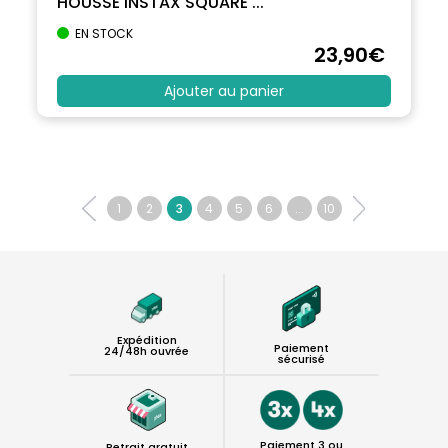
HOUSSE INSTAX SQUARE ...
EN STOCK
23
,90
€
Ajouter au panier
1
2
3
4
5
6
...
10
Expédition
Paiement
24/48h ouvrée
sécurisé
Paiement 3 ou
Retrait gratuit