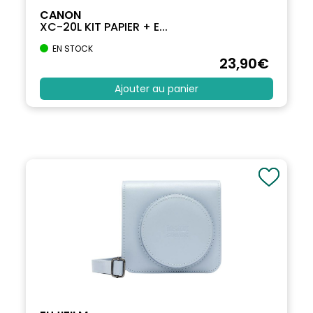
CANON
XC-20L KIT PAPIER + E...
EN STOCK
23
,90
€
Ajouter au panier