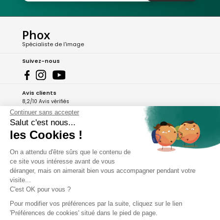
Phox
Spécialiste de l'image
Suivez-nous
Avis clients
8,2/10 Avis vérifiés
Continuer sans accepter
L'Appli Phox
Salut c'est nous...
les Cookies !
On a attendu d'être sûrs que le contenu de
A propos de Phox
ce site vous intéresse avant de vous
déranger, mais on aimerait bien vous accompagner pendant votre
Services et garanties
visite...
C'est OK pour vous ?
Mon compte
Pour modifier vos préférences par la suite, cliquez sur le lien
'Préférences de cookies' situé dans le pied de page.