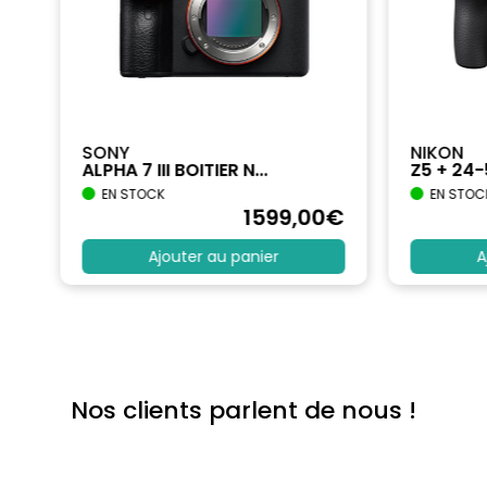
SONY
NIKON
ALPHA 7 III BOITIER N...
Z5 + 24
EN STOCK
EN STOC
€
1599
,00
€
Ajouter au panier
A
Nos clients parlent de nous !