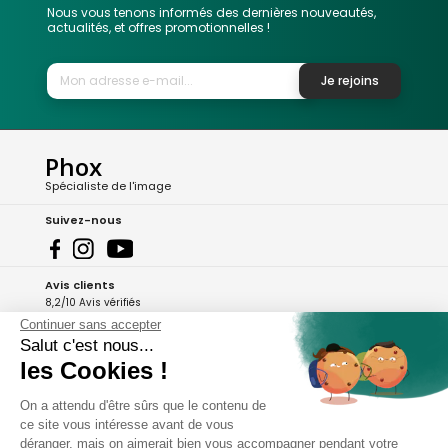
Nous vous tenons informés des dernières nouveautés,
actualités, et offres promotionnelles !
Je rejoins
Phox
Spécialiste de l'image
Suivez-nous
Avis clients
8,2/10 Avis vérifiés
Continuer sans accepter
L'Appli Phox
Salut c'est nous...
les Cookies !
On a attendu d'être sûrs que le contenu de
A propos de Phox
ce site vous intéresse avant de vous
déranger, mais on aimerait bien vous accompagner pendant votre