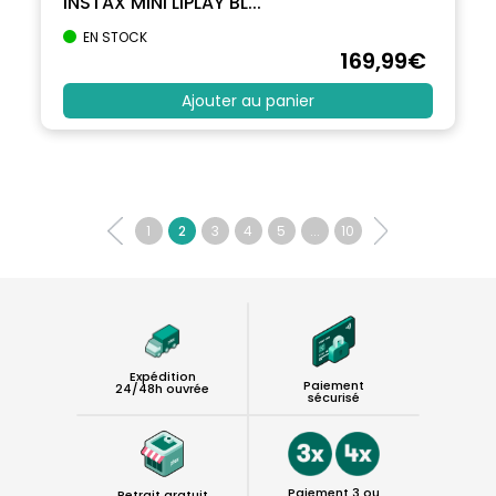
INSTAX MINI LIPLAY BL...
EN STOCK
169
,99
€
Ajouter au panier
1
2
3
4
5
...
10
Expédition
Paiement
24/48h ouvrée
sécurisé
Paiement 3 ou
Retrait gratuit