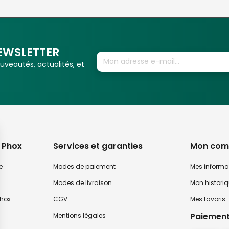
EWSLETTER
veautés, actualités, et
 Phox
Services et garanties
Mon com
e
Modes de paiement
Mes informa
Modes de livraison
Mon histori
hox
CGV
Mes favoris
Paiement
Mentions légales