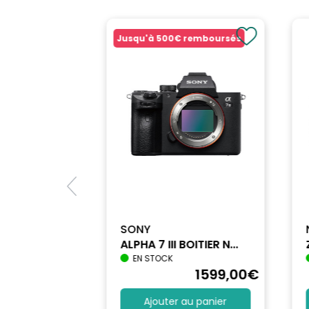
Jusqu'à
500€
remboursés
SONY
ALPHA 7 III BOITIER N...
EN STOCK
1740
,90
€
1599
,00
€
au panier
Ajouter au panier