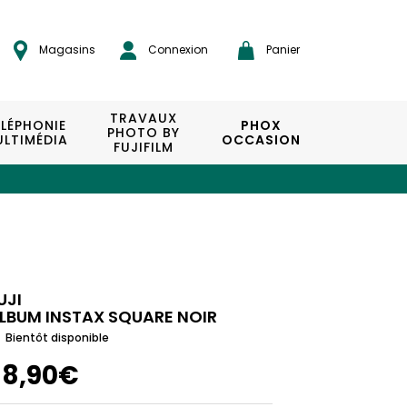
Magasins
Connexion
Panier
TRAVAUX
ÉLÉPHONIE
PHOX
PHOTO BY
LTIMÉDIA
OCCASION
FUJIFILM
UJI
LBUM INSTAX SQUARE NOIR
Bientôt disponible
18,90€