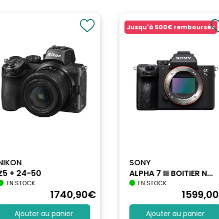
Jusqu'à
500€
remboursés
NIKON
SONY
Z5 + 24-50
ALPHA 7 III BOITIER N...
EN STOCK
EN STOCK
1740
,90
€
1599
,00
Ajouter au panier
Ajouter au panier