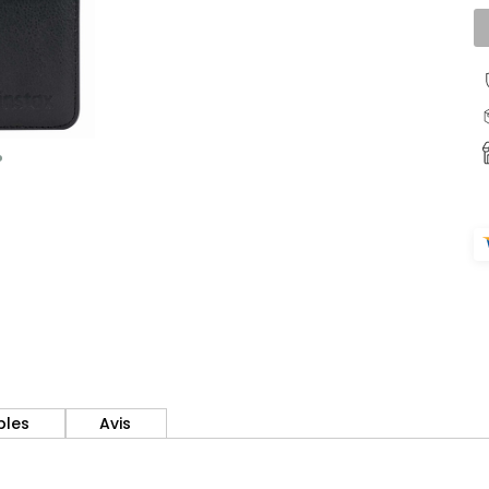
bles
Avis