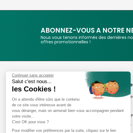
ABONNEZ-VOUS A NOTRE N
Nous vous tenons informés des dernières nou
offres promotionnelles !
Phox
Continuer sans accepter
Salut c'est nous...
Spécialiste de l'image
A propos de
les Cookies !
Suivez-nous
Notre savoir-fair
On a attendu d'être sûrs que le contenu
de ce site vous intéresse avant de
Notre histoire
vous déranger, mais on aimerait bien vous accompagner pendant
Nos magasins P
votre visite...
Avis clients
C'est OK pour vous ?
Notre newsletter
8,2/10 Avis vérifiés
Pour modifier vos préférences par la suite, cliquez sur le lien