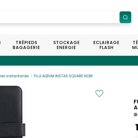
N
TRÉPIEDS
STOCKAGE
ECLAIRAGE
T
BAGAGERIE
ENERGIE
FLASH
MU
res instantanés
FUJI ALBUM INSTAX SQUARE NOIR
F
A