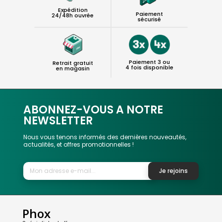
Expédition
Paiement
24/48h ouvrée
sécurisé
Paiement 3 ou
Retrait gratuit
4 fois disponible
en magasin
ABONNEZ-VOUS A NOTRE
NEWSLETTER
Nous vous tenons informés des dernières nouveautés,
actualités, et offres promotionnelles !
Je rejoins
Phox