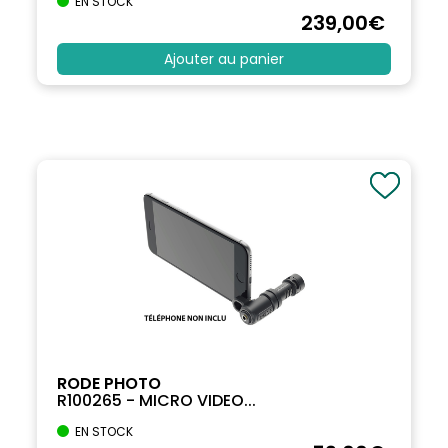
EN STOCK
239
,00
€
Ajouter au panier
RODE PHOTO
R100265 - MICRO VIDEO...
EN STOCK