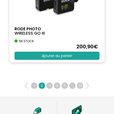
RODE PHOTO
WIRELESS GO III
EN STOCK
200
,90
€
Ajouter au panier
1
2
3
4
5
...
29