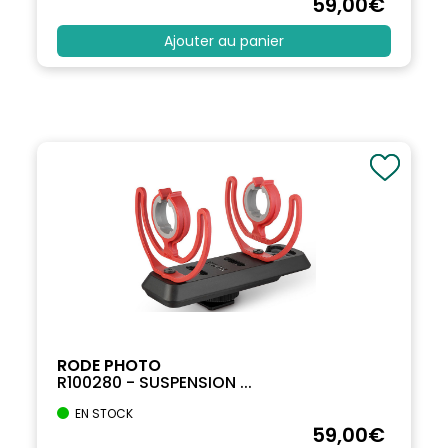
59
,00
€
Ajouter au panier
RODE PHOTO
R100280 - SUSPENSION ...
EN STOCK
59
,00
€