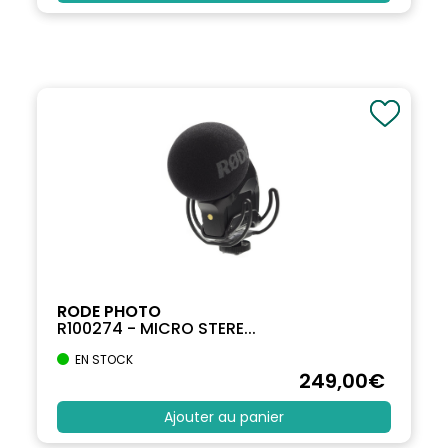
RODE PHOTO
R100274 - MICRO STERE...
EN STOCK
249
,00
€
Ajouter au panier