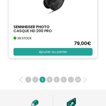
SENNHEISER PHOTO
CASQUE HD 200 PRO
EN STOCK
79
,00
€
Ajouter au panier
1
2
3
4
5
6
...
29