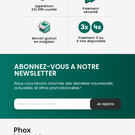
Expédition
Paiement
24/48h ouvrée
sécurisé
Paiement 3 ou
Retrait gratuit
4 fois disponible
en magasin
ABONNEZ-VOUS A NOTRE
NEWSLETTER
Nous vous tenons informés des dernières nouveautés,
actualités, et offres promotionnelles !
Je rejoins
Phox