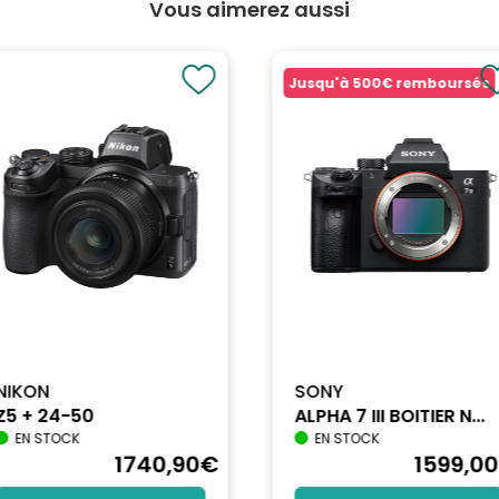
Vous aimerez aussi
Jusqu'à
500€
remboursés
NIKON
SONY
Z5 + 24-50
ALPHA 7 III BOITIER N...
EN STOCK
EN STOCK
1740
,90
€
1599
,00