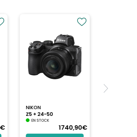
NIKON
Z5 + 24-50
EN STOCK
€
1740
,90
€