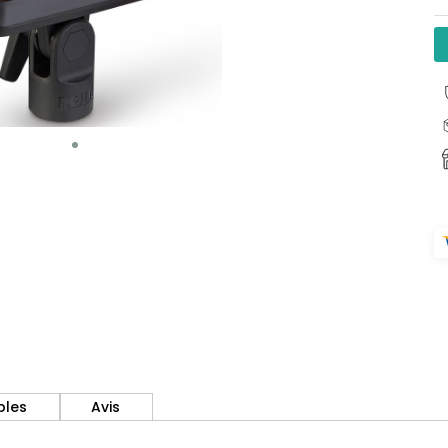
bles
Avis