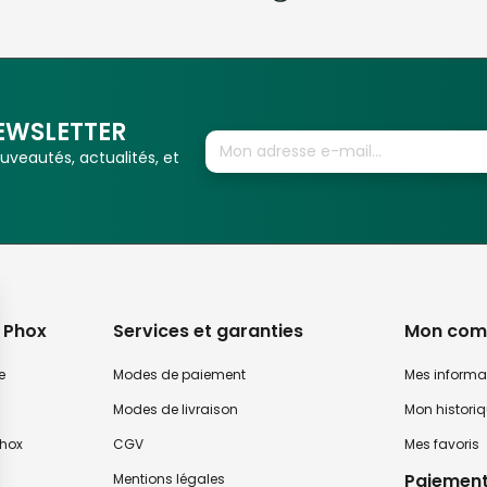
EWSLETTER
veautés, actualités, et
 Phox
Services et garanties
Mon com
e
Modes de paiement
Mes informa
Modes de livraison
Mon histori
hox
CGV
Mes favoris
Paiement
Mentions légales