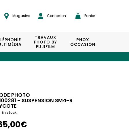
Magasins
Connexion
Panier
TRAVAUX
ÉLÉPHONIE
PHOX
PHOTO BY
LTIMÉDIA
OCCASION
FUJIFILM
ODE PHOTO
100281 - SUSPENSION SM4-R
YCOTE
En stock
65,00€