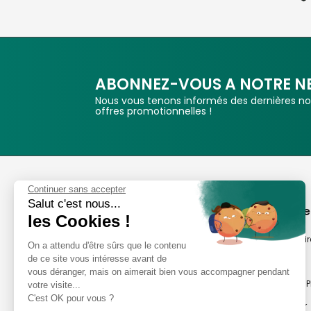
ABONNEZ-VOUS A NOTRE N
Nous vous tenons informés des dernières nou
offres promotionnelles !
Phox
Continuer sans accepter
Salut c'est nous...
Spécialiste de l'image
A propos de
les Cookies !
Suivez-nous
Notre savoir-fair
On a attendu d'être sûrs que le contenu
de ce site vous intéresse avant de
Notre histoire
vous déranger, mais on aimerait bien vous accompagner pendant
Nos magasins P
votre visite...
Avis clients
C'est OK pour vous ?
Notre newsletter