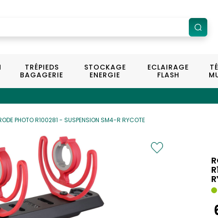
N
TRÉPIEDS
STOCKAGE
ECLAIRAGE
T
BAGAGERIE
ENERGIE
FLASH
MU
RODE PHOTO R100281 - SUSPENSION SM4-R RYCOTE
R
R
R