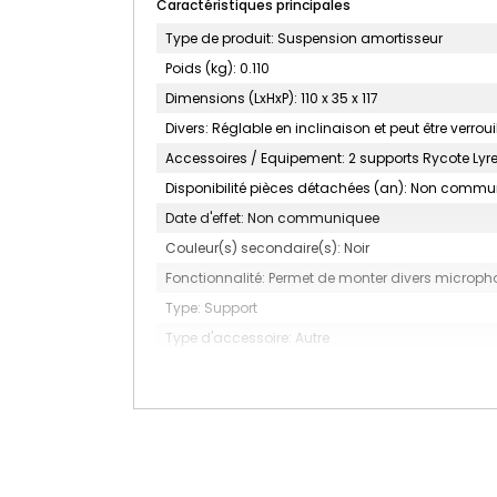
Caractéristiques principales
Type de produit: Suspension amortisseur
Poids (kg): 0.110
Dimensions (LxHxP): 110 x 35 x 117
Divers: Réglable en inclinaison et peut être verro
Accessoires / Equipement: 2 supports Rycote Lyre
Disponibilité pièces détachées (an): Non comm
Date d'effet: Non communiquee
Couleur(s) secondaire(s): Noir
Fonctionnalité: Permet de monter divers micropho
Type: Support
Type d'accessoire: Autre
Couleur: Rouge
MARQUE: RODE PHOTO