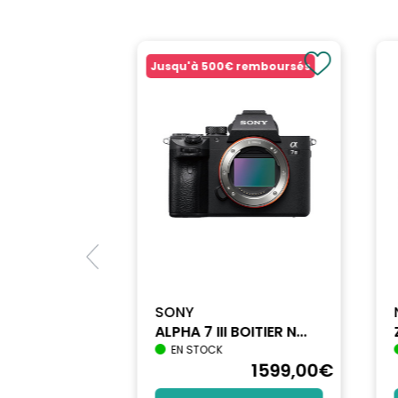
Jusqu'à
500€
remboursés
SONY
ALPHA 7 III BOITIER N...
EN STOCK
1740
,90
€
1599
,00
€