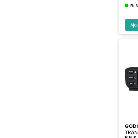
EN 
Ajo
GOD
TRAN
R NIK.