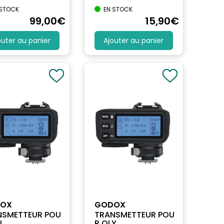
 STOCK
EN STOCK
99
,00
€
15
,90
€
outer au panier
Ajouter au panier
OX
GODOX
NSMETTEUR POU
TRANSMETTEUR POU
...
R OLY...