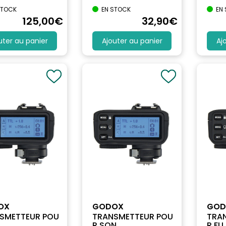
STOCK
EN STOCK
EN
125
,00
€
32
,90
€
uter au panier
Ajouter au panier
Aj
OX
GODOX
GOD
SMETTEUR POU
TRANSMETTEUR POU
TRA
..
R SON...
R FUJ