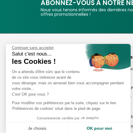
ABONNEZ-VOUS A NOTRE N
Nous vous tenons informés des dernières nou
offres promotionnelles !
Phox
Continuer sans accepter
Salut c'est nous...
Spécialiste de l'image
A propos de
les Cookies !
Suivez-nous
Notre savoir-fair
On a attendu d'être sûrs que le contenu
de ce site vous intéresse avant de
Notre histoire
vous déranger, mais on aimerait bien vous accompagner pendant
Nos magasins P
votre visite...
Avis clients
C'est OK pour vous ?
Notre newsletter
8,2/10 Avis vérifiés
Pour modifier vos préférences par la suite, cliquez sur le lien
Phox occasion
L'Appli Phox
'Préférences de cookies' situé dans le pied de page.
Atelier Photo en
Consentements certifiés par
Travaux Photo by
Je choisis
OK pour moi