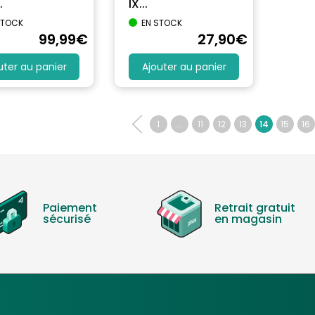
.
IX...
STOCK
EN STOCK
99
,99
€
27
,90
€
uter au panier
Ajouter au panier
1
...
11
12
13
14
15
16
Paiement
Retrait gratuit
sécurisé
en magasin