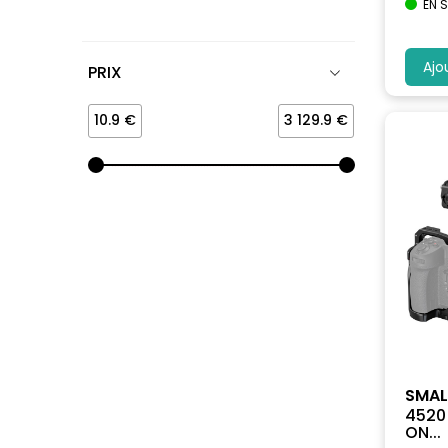
EN 
Ajo
PRIX
10.9 €
3 129.9 €
SMAL
4520 
ON...