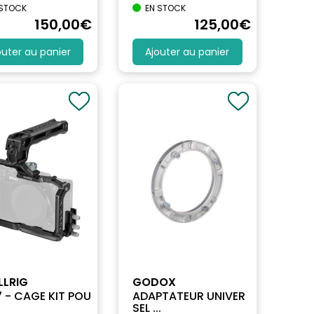
 STOCK
EN STOCK
150
,00
€
125
,00
€
outer au panier
Ajouter au panier
LLRIG
GODOX
 - CAGE KIT POU
ADAPTATEUR UNIVER
SEL ...