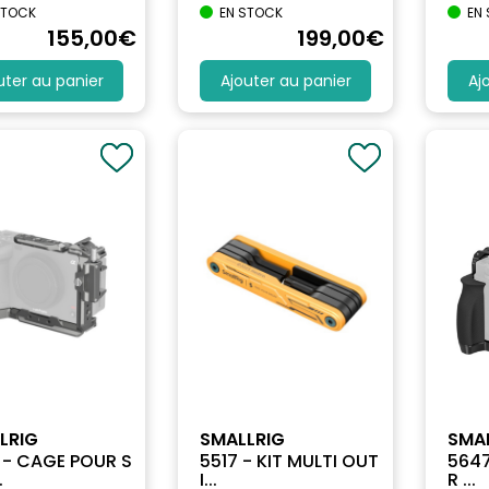
STOCK
EN STOCK
EN
155
,00
€
199
,00
€
uter au panier
Ajouter au panier
Aj
LRIG
SMALLRIG
SMA
 - CAGE POUR S
5517 - KIT MULTI OUT
5647
.
I...
R ...