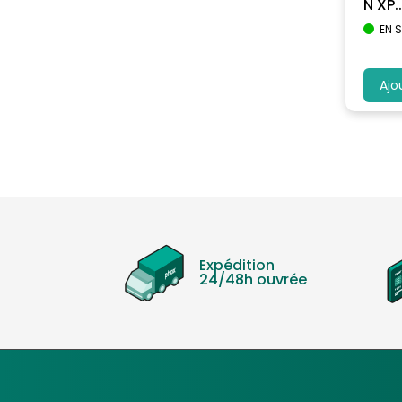
N XP..
EN 
Ajo
Expédition
24/48h ouvrée