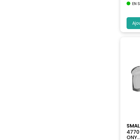
EN 
Ajo
SMAL
4770
ONY..