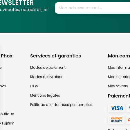
EWSLETTER
veautés, actualités, et
 Phox
Services et garanties
Mon com
e
Modes de paiement
Mes informa
Modes de livraison
Mon histori
hox
CGV
Mes favoris
Paiement
Mentions légales
Politique des données personnelles
 boutique
 Fujifilm