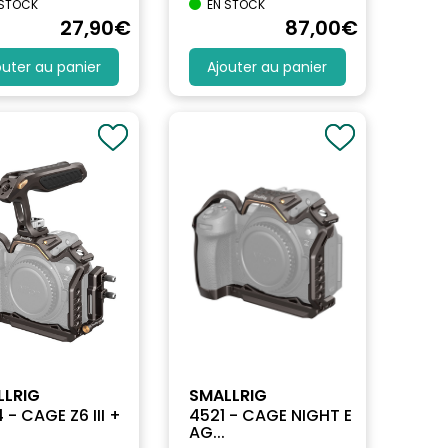
 STOCK
EN STOCK
27
,90
€
87
,00
€
outer au panier
Ajouter au panier
LLRIG
SMALLRIG
 - CAGE Z6 III +
4521 - CAGE NIGHT E
AG...