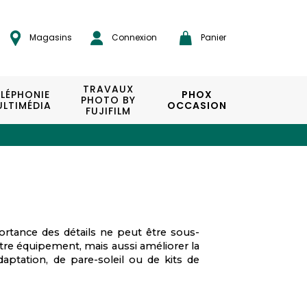
Magasins
Connexion
Panier
TRAVAUX
ÉLÉPHONIE
PHOX
PHOTO BY
LTIMÉDIA
OCCASION
FUJIFILM
ortance des détails ne peut être sous-
re équipement, mais aussi améliorer la
daptation, de pare-soleil ou de kits de