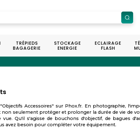
N
TRÉPIEDS
STOCKAGE
ECLAIRAGE
T
BAGAGERIE
ENERGIE
FLASH
MU
ts
Objectifs Accessoires" sur Phox.fr. En photographie, l'imp
 non seulement protéger et prolonger la durée de vie de vot
de vue. Qu'il s'agisse de bouchons d'objectif, de bagues d'a
ous avez besoin pour compléter votre équipement.