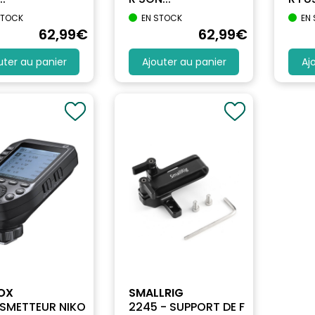
STOCK
EN STOCK
EN
62
,99
€
62
,99
€
uter au panier
Ajouter au panier
Aj
OX
SMALLRIG
SMETTEUR NIKO
2245 - SUPPORT DE F