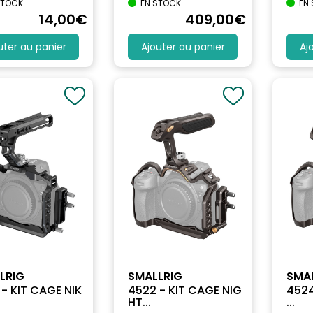
STOCK
EN STOCK
EN
14
,00
€
409
,00
€
uter au panier
Ajouter au panier
Aj
LRIG
SMALLRIG
SMA
- KIT CAGE NIK
4522 - KIT CAGE NIG
4524
HT...
...