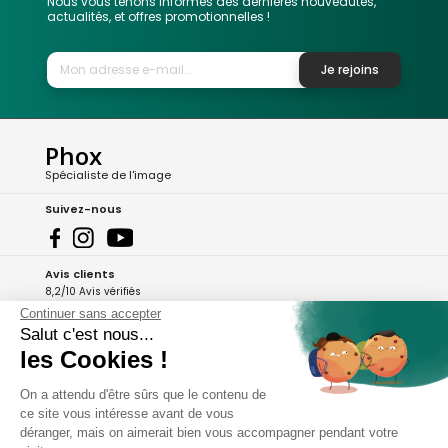
Nous vous tenons informés des dernières nouveautés,
actualités, et offres promotionnelles !
Je rejoins
Phox
Spécialiste de l'image
Suivez-nous
Avis clients
8,2/10 Avis vérifiés
Continuer sans accepter
L'Appli Phox
Salut c'est nous...
les Cookies !
On a attendu d'être sûrs que le contenu de
A propos de Phox
ce site vous intéresse avant de vous
déranger, mais on aimerait bien vous accompagner pendant votre
Services et garanties