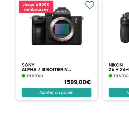
Jusqu'à
500€
remboursés
SONY
NIKON
ALPHA 7 III BOITIER N...
Z5 + 24
EN STOCK
EN STOC
€
1599
,00
€
Ajouter au panier
A