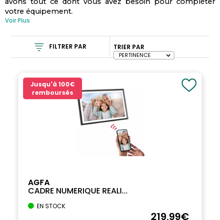
avons tout ce dont vous avez besoin pour compléter
votre équipement.
Voir Plus
FILTRER PAR
TRIER PAR
Jusqu'à
100€
remboursés
AGFA
CADRE NUMERIQUE REALI...
EN STOCK
219
,99
€