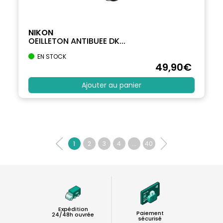
NIKON
OEILLETON ANTIBUEE DK...
EN STOCK
49
,90
€
Ajouter au panier
1
2
3
4
...
40
Expédition
Paiement
24/48h ouvrée
sécurisé