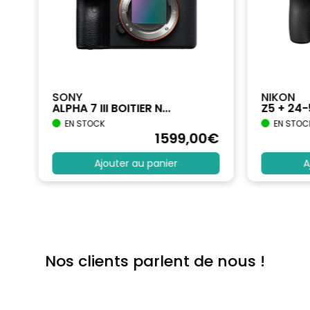
SONY
NIKON
ALPHA 7 III BOITIER N...
Z5 + 24
EN STOCK
EN STOC
€
1599
,00
€
Ajouter au panier
A
Nos clients parlent de nous !