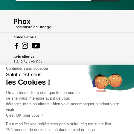
Phox
Spécialiste de l'image
Suivez-nous
Avis clients
8,2/10 Avis vérifiés
Continuer sans accepter
L'Appli Phox
Salut c'est nous...
les Cookies !
On a attendu d'être sûrs que le contenu de
A propos de Phox
ce site vous intéresse avant de vous
déranger, mais on aimerait bien vous accompagner pendant votre
Services et garanties
visite...
C'est OK pour vous ?
Mon compte
Pour modifier vos préférences par la suite, cliquez sur le lien
'Préférences de cookies' situé dans le pied de page.