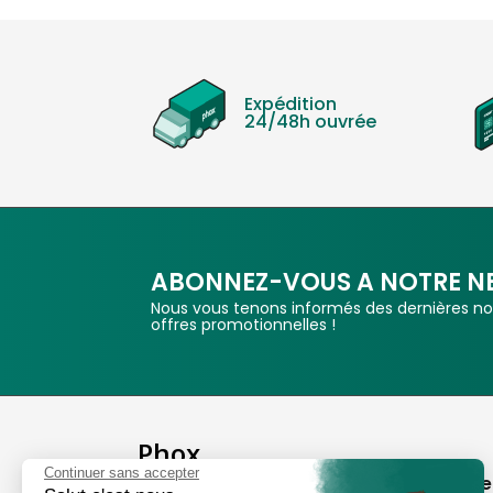
Expédition
24/48h ouvrée
ABONNEZ-VOUS A NOTRE N
Nous vous tenons informés des dernières nou
offres promotionnelles !
Phox
Continuer sans accepter
Spécialiste de l'image
A propos de