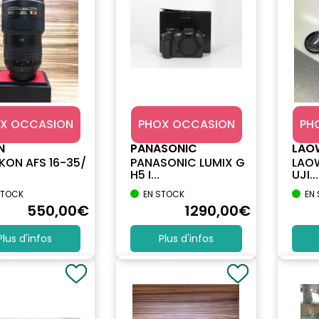
X OCCASION
PHOX OCCASION
PH
N
PANASONIC
LAO
KON AFS 16-35/
PANASONIC LUMIX G
LAOW
H5 I...
UJI...
STOCK
EN STOCK
EN
550
,00
€
1290
,00
€
Plus d'infos
Plus d'infos