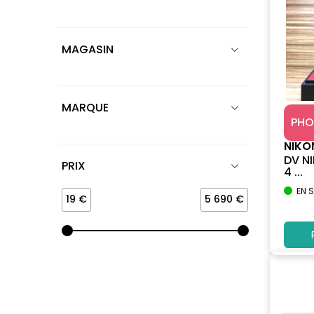
MAGASIN
MARQUE
PHO
NIKO
DV NI
PRIX
4 ...
EN 
19 €
5 690 €