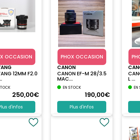
X OCCASION
PHOX OCCASION
PH
YANG
CANON
CAN
ANG 12MM F2.0
CANON EF-M 28/3.5
CANO
.
MAC...
L ...
STOCK
EN STOCK
EN
250
,00
€
190
,00
€
Plus d'infos
Plus d'infos