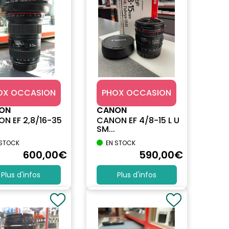
OX OCCASION
PHOX OCCASION
ON
CANON
N EF 2,8/16-35
CANON EF 4/8-15 L U
SM...
 STOCK
EN STOCK
600
,00
€
590
,00
€
Plus d'infos
Plus d'infos