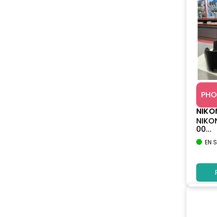
PHO
NIKO
NIKO
00...
EN 