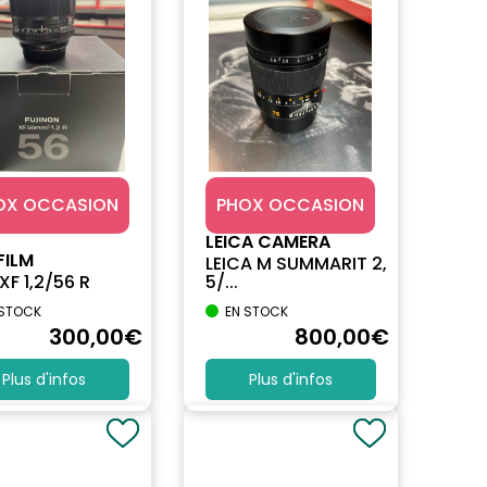
OX OCCASION
PHOX OCCASION
LEICA CAMERA
FILM
LEICA M SUMMARIT 2,
XF 1,2/56 R
5/...
 STOCK
EN STOCK
300
,00
€
800
,00
€
Plus d'infos
Plus d'infos