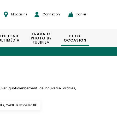
Magasins
Connexion
Panier
TRAVAUX
ÉLÉPHONIE
PHOX
PHOTO BY
LTIMÉDIA
OCCASION
FUJIFILM
uver quotidiennement de nouveaux articles,
IER, CAPTEUR ET OBJECTIF