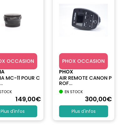
OX OCCASION
PHOX OCCASION
MA
PHOX
A MC-11 POUR C
AIR REMOTE CANON P
..
ROF...
 STOCK
EN STOCK
149
,00
€
300
,00
€
Plus d'infos
Plus d'infos