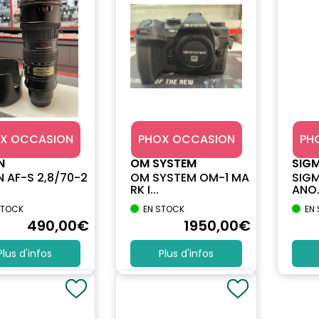
X OCCASION
PHOX OCCASION
PH
N
OM SYSTEM
SIG
N AF-S 2,8/70-2
OM SYSTEM OM-1 MA
SIGM
RK I...
ANO.
STOCK
EN STOCK
EN
490
,00
€
1950
,00
€
Plus d'infos
Plus d'infos