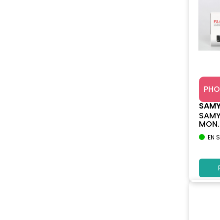
PHO
SAM
SAMY
MON..
EN 