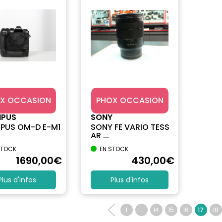
X OCCASION
PHOX OCCASION
MPUS
SONY
PUS OM-D E-M1
SONY FE VARIO TESS
AR ...
STOCK
EN STOCK
1690
,00
€
430
,00
€
Plus d'infos
Plus d'infos
1
...
14
15
16
17
18