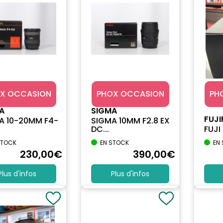
X OCCASION
PHOX OCCASION
PH
A
SIGMA
FUJI
A 10-20MM F4-
SIGMA 10MM F2.8 EX
DC...
FUJI 
STOCK
EN STOCK
EN
230
,00
€
390
,00
€
Plus d'infos
Plus d'infos