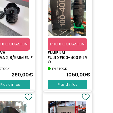
OX OCCASION
PHOX OCCASION
WA
FUJIFILM
A 2,8/9MM EN F
FUJI XF100-400 R LR
O...
 STOCK
EN STOCK
290
,00
€
1050
,00
€
Plus d'infos
Plus d'infos