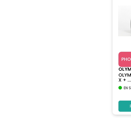
PHO
OLY
OLYM
X + ...
EN 