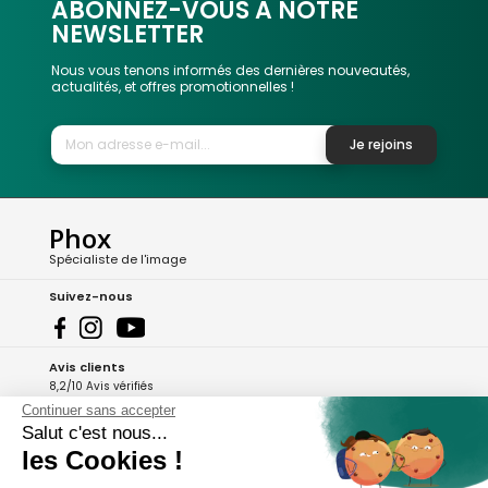
ABONNEZ-VOUS A NOTRE
NEWSLETTER
Nous vous tenons informés des dernières nouveautés,
actualités, et offres promotionnelles !
Je rejoins
Phox
Spécialiste de l'image
Suivez-nous
Avis clients
8,2/10 Avis vérifiés
Continuer sans accepter
L'Appli Phox
Salut c'est nous...
les Cookies !