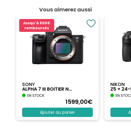
Vous aimerez aussi
Jusqu'à
500€
remboursés
SONY
NIKON
ALPHA 7 III BOITIER N...
Z5 + 24
EN STOCK
EN STOC
€
1599
,00
€
Ajouter au panier
A