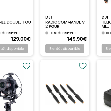
DJI
DJI
NEE DOUBLE TOU
RADIOCOMMANDE V
HELI
.
2 POUR...
MI...
TÔT DISPONIBLE
BIENTÔT DISPONIBLE
BIE
129
,00
€
149
,90
€
ntôt disponible
Bientôt disponible
Bie