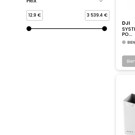
PRIX
12.9 €
3 539.4 €
DJI
SYST
PO...
BIEN
Bie