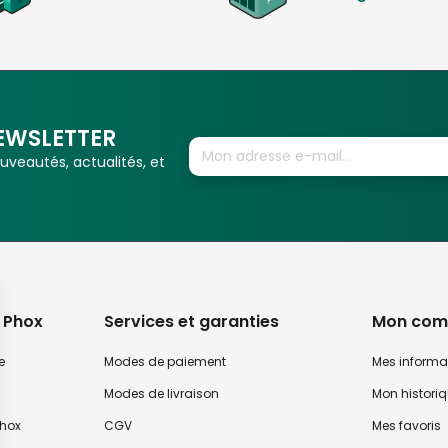
EWSLETTER
veautés, actualités, et
 Phox
Services et garanties
Mon com
e
Modes de paiement
Mes informa
Modes de livraison
Mon histori
hox
CGV
Mes favoris