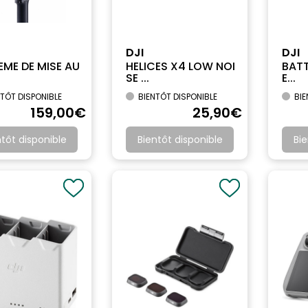
DJI
DJI
EME DE MISE AU
HELICES X4 LOW NOI
BATT
SE ...
E...
TÔT DISPONIBLE
BIENTÔT DISPONIBLE
BIE
159
,00
€
25
,90
€
ntôt disponible
Bientôt disponible
Bie