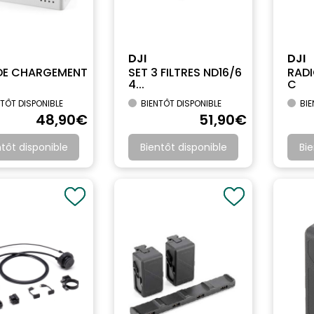
DJI
DJI
DE CHARGEMENT
SET 3 FILTRES ND16/6
RAD
4...
C
TÔT DISPONIBLE
BIENTÔT DISPONIBLE
BIE
48
,90
€
51
,90
€
ntôt disponible
Bientôt disponible
Bie