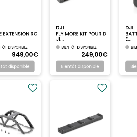
DJI
DJI
E EXTENSION RO
FLY MORE KIT POUR D
BATT
JI...
E...
TÔT DISPONIBLE
BIENTÔT DISPONIBLE
BIE
949
,00
€
249
,00
€
ntôt disponible
Bientôt disponible
Bie