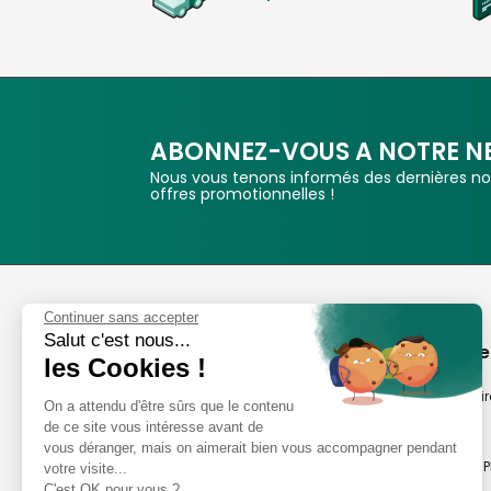
ABONNEZ-VOUS A NOTRE N
Nous vous tenons informés des dernières nou
offres promotionnelles !
Phox
Continuer sans accepter
Salut c'est nous...
Spécialiste de l'image
A propos de
les Cookies !
Suivez-nous
Notre savoir-fair
On a attendu d'être sûrs que le contenu
de ce site vous intéresse avant de
Notre histoire
vous déranger, mais on aimerait bien vous accompagner pendant
Nos magasins P
votre visite...
Avis clients
C'est OK pour vous ?