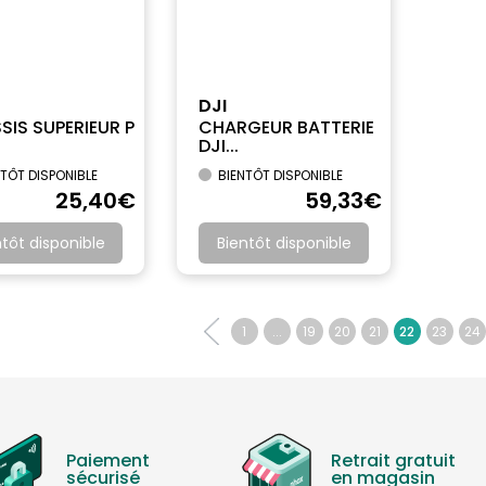
DJI
SIS SUPERIEUR P
CHARGEUR BATTERIE
DJI...
TÔT DISPONIBLE
BIENTÔT DISPONIBLE
25
,40
€
59
,33
€
ntôt disponible
Bientôt disponible
1
...
19
20
21
22
23
24
Paiement
Retrait gratuit
sécurisé
en magasin