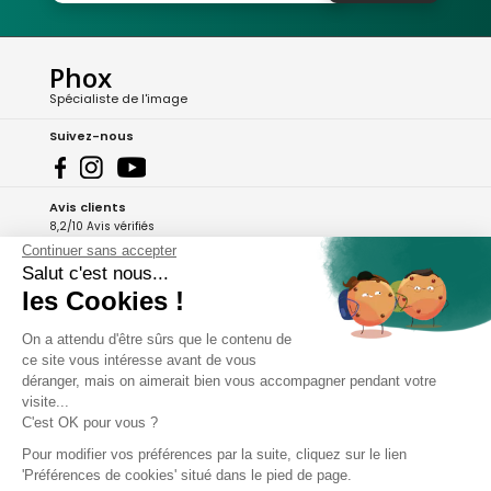
Phox
Spécialiste de l'image
Suivez-nous
Avis clients
8,2/10 Avis vérifiés
Continuer sans accepter
L'Appli Phox
Salut c'est nous...
les Cookies !
On a attendu d'être sûrs que le contenu de
A propos de Phox
ce site vous intéresse avant de vous
déranger, mais on aimerait bien vous accompagner pendant votre
Services et garanties
visite...
C'est OK pour vous ?
Mon compte
Pour modifier vos préférences par la suite, cliquez sur le lien
'Préférences de cookies' situé dans le pied de page.