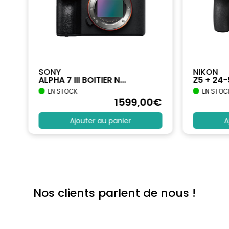
SONY
NIKON
ALPHA 7 III BOITIER N...
Z5 + 24
EN STOCK
EN STOC
€
1599
,00
€
Ajouter au panier
A
Nos clients parlent de nous !