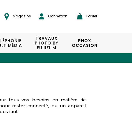
Magasins
Connexion
Panier
TRAVAUX
ÉLÉPHONIE
PHOX
PHOTO BY
LTIMÉDIA
OCCASION
FUJIFILM
pour tous vos besoins en matière de
our rester connecté, ou un appareil
ous faut.