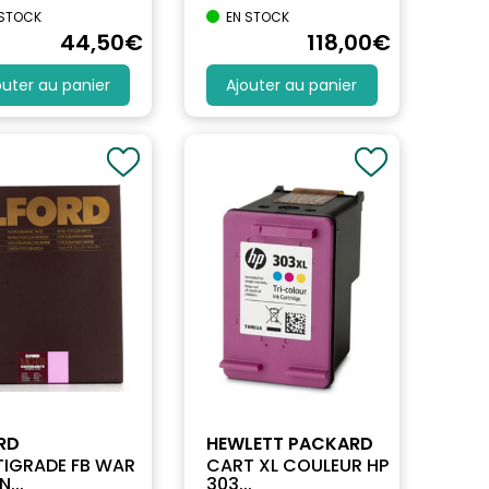
 STOCK
EN STOCK
44
,50
€
118
,00
€
outer au panier
Ajouter au panier
RD
HEWLETT PACKARD
TIGRADE FB WAR
CART XL COULEUR HP
...
303...