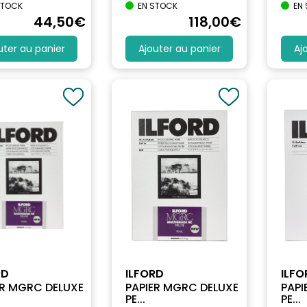
STOCK
EN STOCK
EN
44
,50
€
118
,00
€
uter au panier
Ajouter au panier
Aj
RD
ILFORD
ILFO
ER MGRC DELUXE
PAPIER MGRC DELUXE
PAPI
PE...
PE...