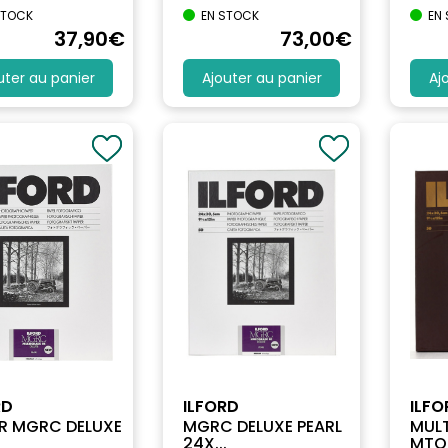
STOCK
EN STOCK
EN
37
,90
€
73
,00
€
uter au panier
Ajouter au panier
Aj
RD
ILFORD
ILFO
ER MGRC DELUXE
MGRC DELUXE PEARL
MUL
24X...
MTON