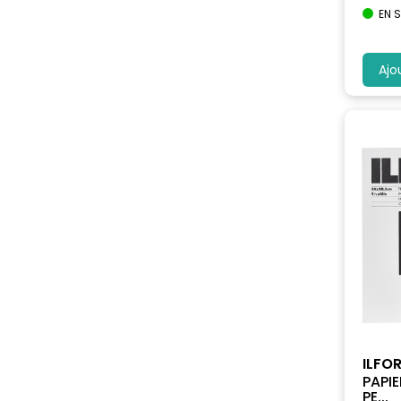
EN 
Ajo
ILFO
PAPI
PE...