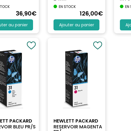
STOCK
EN STOCK
EN
36
,90
€
126
,00
€
uter au panier
Ajouter au panier
Aj
ETT PACKARD
HEWLETT PACKARD
RVOIR BLEU PR/S
RESERVOIR MAGENTA