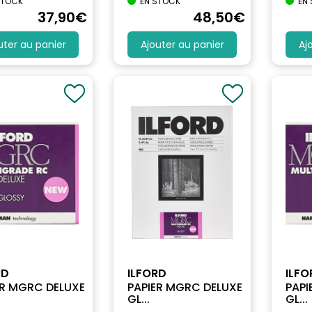
STOCK
EN STOCK
EN
37
,90
€
48
,50
€
uter au panier
Ajouter au panier
Aj
RD
ILFORD
ILFO
ER MGRC DELUXE
PAPIER MGRC DELUXE
PAPI
GL...
GL...