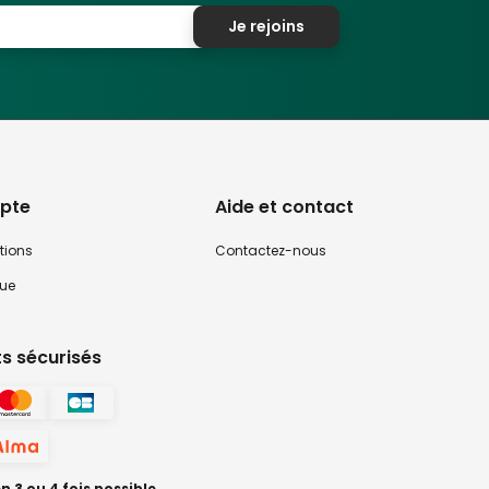
Je rejoins
pte
Aide et contact
tions
Contactez-nous
que
s sécurisés
 3 ou 4 fois possible