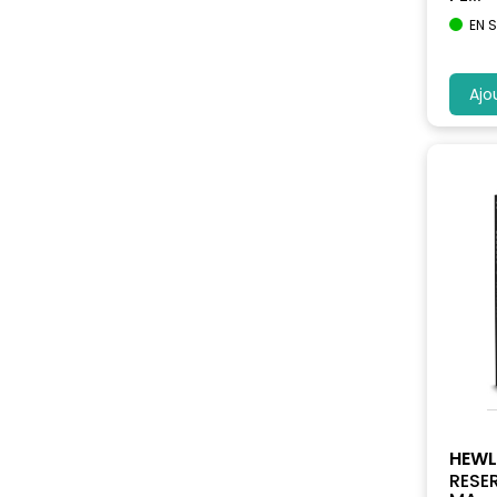
EN 
Ajo
HEWL
RESE