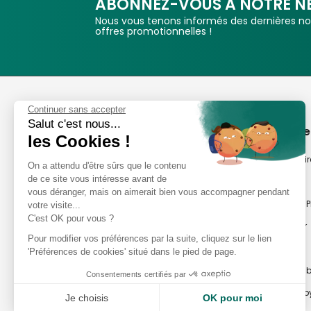
ABONNEZ-VOUS A NOTRE N
Nous vous tenons informés des dernières nou
offres promotionnelles !
Phox
Continuer sans accepter
Salut c'est nous...
Spécialiste de l'image
A propos de
les Cookies !
Suivez-nous
Notre savoir-fair
On a attendu d'être sûrs que le contenu
de ce site vous intéresse avant de
Notre histoire
vous déranger, mais on aimerait bien vous accompagner pendant
Nos magasins P
votre visite...
Avis clients
C'est OK pour vous ?
Notre newsletter
8,2/10 Avis vérifiés
Pour modifier vos préférences par la suite, cliquez sur le lien
Phox occasion
L'Appli Phox
'Préférences de cookies' situé dans le pied de page.
Atelier Photo en
Consentements certifiés par
Travaux Photo by
Je choisis
OK pour moi