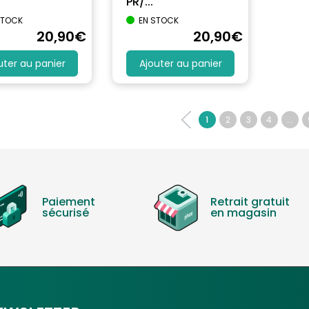
PR/...
STOCK
EN STOCK
20
,90
€
20
,90
€
uter au panier
Ajouter au panier
1
2
3
4
...
Paiement
Retrait gratuit
sécurisé
en magasin