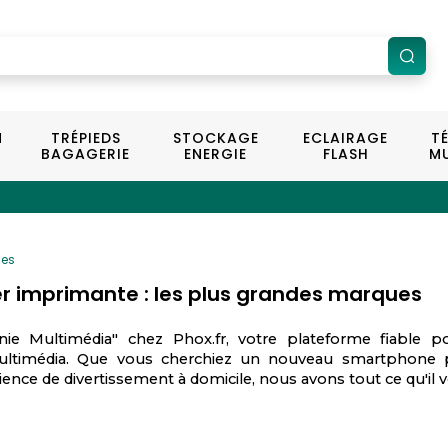
N
TRÉPIEDS
STOCKAGE
ECLAIRAGE
T
BAGAGERIE
ENERGIE
FLASH
MU
es
 imprimante : les plus grandes marques
ie Multimédia" chez Phox.fr, votre plateforme fiable 
ltimédia. Que vous cherchiez un nouveau smartphone p
nce de divertissement à domicile, nous avons tout ce qu'il v