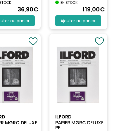
 STOCK
EN STOCK
36
,90
€
119
,00
€
outer au panier
Ajouter au panier
RD
ILFORD
ER MGRC DELUXE
PAPIER MGRC DELUXE
PE...