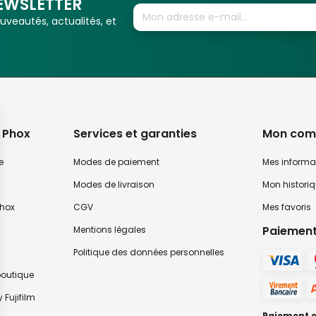
EWSLETTER
veautés, actualités, et
 Phox
Services et garanties
Mon com
e
Modes de paiement
Mes informa
Modes de livraison
Mon histori
hox
CGV
Mes favoris
Paiement
Mentions légales
Politique des données personnelles
 boutique
 Fujifilm
Paiement en