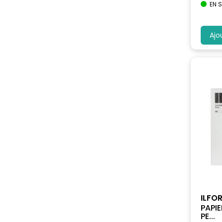
EN 
Ajo
ILFO
PAPI
PE...