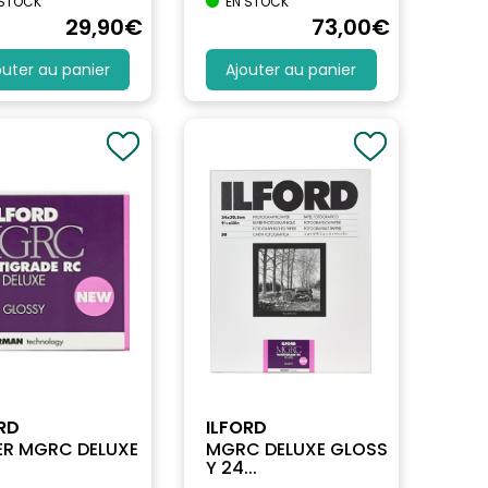
 STOCK
EN STOCK
29
,90
€
73
,00
€
outer au panier
Ajouter au panier
RD
ILFORD
ER MGRC DELUXE
MGRC DELUXE GLOSS
Y 24...