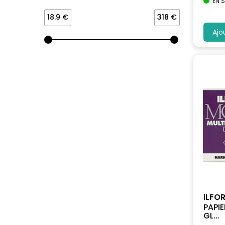
EN 
18.9 €
318 €
Ajo
ILFO
PAPI
GL...