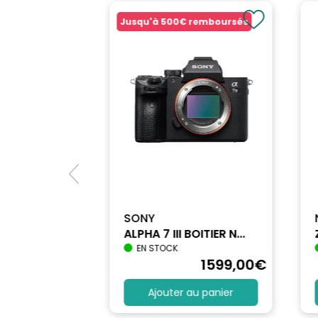
Jusqu'à
500€
remboursés
SONY
ALPHA 7 III BOITIER N...
EN STOCK
1712
,90
€
1599
,00
€
au panier
Ajouter au panier