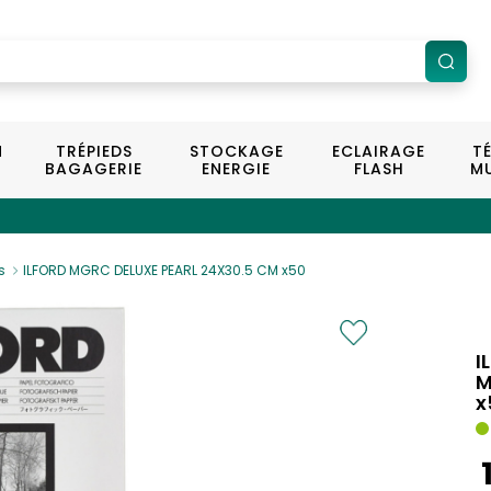
N
TRÉPIEDS
STOCKAGE
ECLAIRAGE
T
BAGAGERIE
ENERGIE
FLASH
MU
s
ILFORD MGRC DELUXE PEARL 24X30.5 CM x50
I
M
x