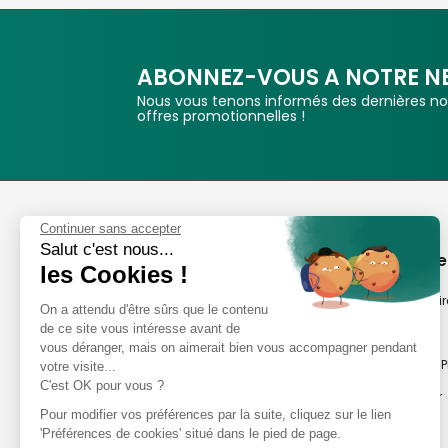
ABONNEZ-VOUS A NOTRE N
Nous vous tenons informés des dernières nou
offres promotionnelles !
Phox
Continuer sans accepter
Salut c'est nous...
Spécialiste de l'image
A propos de
les Cookies !
Suivez-nous
Notre savoir-fair
On a attendu d'être sûrs que le contenu
de ce site vous intéresse avant de
Notre histoire
vous déranger, mais on aimerait bien vous accompagner pendant
Nos magasins P
votre visite...
Avis clients
C'est OK pour vous ?
Notre newsletter
8,2/10 Avis vérifiés
Pour modifier vos préférences par la suite, cliquez sur le lien
Phox occasion
L'Appli Phox
'Préférences de cookies' situé dans le pied de page.