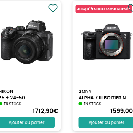
Jusqu'à
500€
remboursés
NIKON
SONY
Z5 + 24-50
ALPHA 7 III BOITIER N...
EN STOCK
EN STOCK
1712
,90
€
1599
,00
Ajouter au panier
Ajouter au panier