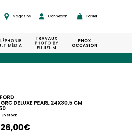
Magasins
Connexion
Panier
TRAVAUX
ÉLÉPHONIE
PHOX
PHOTO BY
LTIMÉDIA
OCCASION
FUJIFILM
LFORD
GRC DELUXE PEARL 24X30.5 CM
50
En stock
126,00€