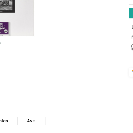
bles
Avis