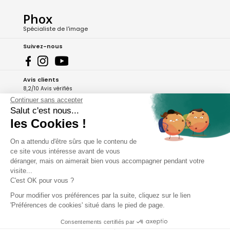
Phox
Spécialiste de l'image
Suivez-nous
Avis clients
8,2/10 Avis vérifiés
Continuer sans accepter
L'Appli Phox
Salut c'est nous...
les Cookies !
On a attendu d'être sûrs que le contenu de
A propos de Phox
ce site vous intéresse avant de vous
déranger, mais on aimerait bien vous accompagner pendant votre
Services et garanties
visite...
C'est OK pour vous ?
Mon compte
Pour modifier vos préférences par la suite, cliquez sur le lien
'Préférences de cookies' situé dans le pied de page.
Aide et contact
Consentements certifiés par