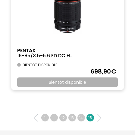
PENTAX
16-85/3.5-5.6 ED DC H...
BIENTÔT DISPONIBLE
698
,90
€
Bientôt disponible
1
...
12
13
14
15