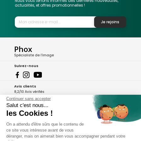
Nous vous tenons informés des dernières nouveautés,
actualités, et offres promotionnelles !
Je rejoins
Phox
Spécialiste de l'image
Suivez-nous
Avis clients
8,2/10 Avis vérifiés
Continuer sans accepter
L'Appli Phox
Salut c'est nous...
les Cookies !
On a attendu d'être sûrs que le contenu de
A propos de Phox
ce site vous intéresse avant de vous
déranger, mais on aimerait bien vous accompagner pendant votre
Services et garanties