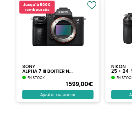
Jusqu'à
500€
remboursés
SONY
NIKON
ALPHA 7 III BOITIER N...
Z5 + 24
EN STOCK
EN STOC
€
1599
,00
€
Ajouter au panier
A