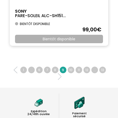
SONY
PARE-SOLEIL ALC-SH151...
BIENTÔT DISPONIBLE
99
,00
€
Bientôt disponible
1
...
6
7
8
9
10
11
12
...
13
Expédition
Paiement
24/48h ouvrée
sécurisé