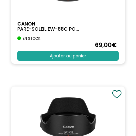
CANON
PARE-SOLEIL EW-88C PO...
EN STOCK
69
,00
€
Ajouter au panier