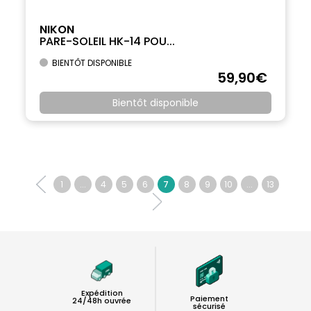
NIKON
PARE-SOLEIL HK-14 POU...
BIENTÔT DISPONIBLE
59
,90
€
Bientôt disponible
1
...
4
5
6
7
8
9
10
...
13
Expédition
Paiement
24/48h ouvrée
sécurisé