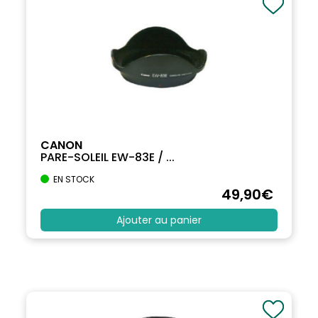
CANON
PARE-SOLEIL EW-83E / ...
EN STOCK
49
,90
€
Ajouter au panier