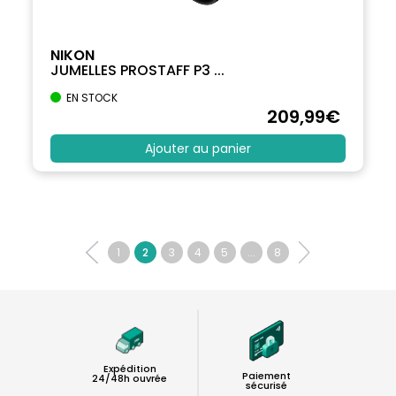
NIKON
JUMELLES PROSTAFF P3 ...
EN STOCK
209
,99
€
Ajouter au panier
1
2
3
4
5
...
8
Expédition
Paiement
24/48h ouvrée
sécurisé