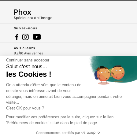
Phox
Spécialiste de l'image
Suivez-nous
Avis clients
8,2/10 Avis vérifiés
Continuer sans accepter
L'Appli Phox
Salut c'est nous...
les Cookies !
On a attendu d'être sûrs que le contenu de
A propos de Phox
ce site vous intéresse avant de vous
déranger, mais on aimerait bien vous accompagner pendant votre
Services et garanties
visite...
C'est OK pour vous ?
Mon compte
Pour modifier vos préférences par la suite, cliquez sur le lien
'Préférences de cookies' situé dans le pied de page.
Aide et contact
Consentements certifiés par