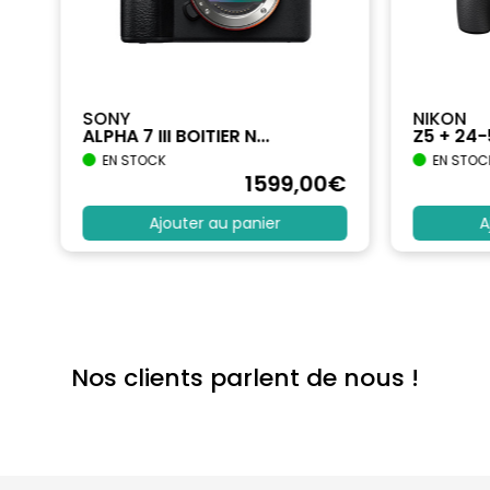
SONY
NIKON
ALPHA 7 III BOITIER N...
Z5 + 24
EN STOCK
EN STOC
€
1599
,00
€
Ajouter au panier
A
Nos clients parlent de nous !