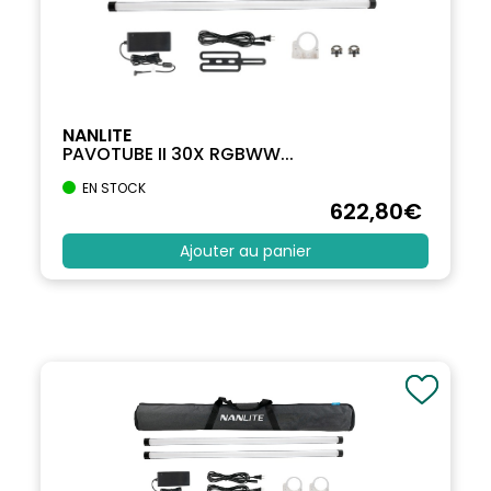
NANLITE
PAVOTUBE II 30X RGBWW...
EN STOCK
622
,80
€
Ajouter au panier