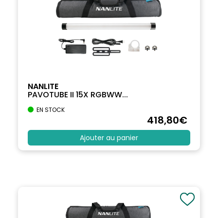
NANLITE
PAVOTUBE II 15X RGBWW...
EN STOCK
418
,80
€
Ajouter au panier