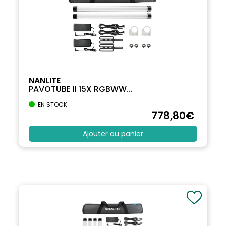
NANLITE
PAVOTUBE II 15X RGBWW...
EN STOCK
778
,80
€
Ajouter au panier