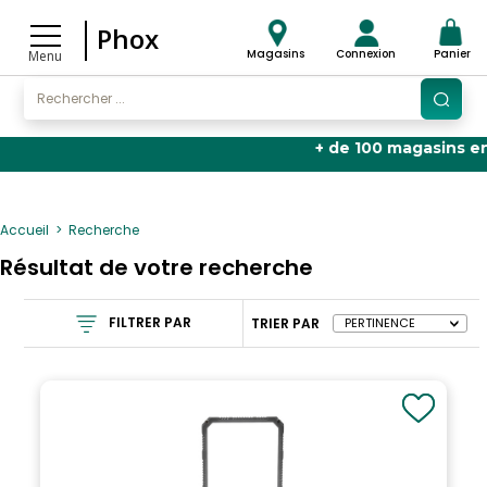
Phox
Magasins
Connexion
Panier
Menu
+ de 100 magasins en France
🏬
Accueil
Recherche
Résultat de votre recherche
FILTRER PAR
TRIER PAR