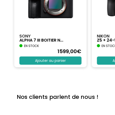
SONY
NIKON
ALPHA 7 III BOITIER N...
Z5 + 24
EN STOCK
EN STOC
€
1599
,00
€
Ajouter au panier
A
Nos clients parlent de nous !