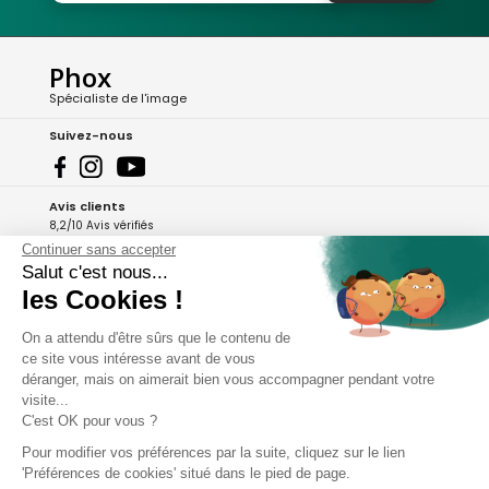
Phox
Spécialiste de l'image
Suivez-nous
Avis clients
8,2/10 Avis vérifiés
Continuer sans accepter
L'Appli Phox
Salut c'est nous...
les Cookies !
On a attendu d'être sûrs que le contenu de
A propos de Phox
ce site vous intéresse avant de vous
déranger, mais on aimerait bien vous accompagner pendant votre
Services et garanties
visite...
C'est OK pour vous ?
Mon compte
Pour modifier vos préférences par la suite, cliquez sur le lien
'Préférences de cookies' situé dans le pied de page.