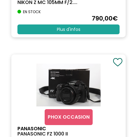
NIKON Z MC 105MM F/2....
EN STOCK
790
,00
€
Plus d'infos
PHOX OCCASION
PANASONIC
PANASONIC FZ 1000 II