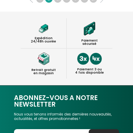
Expédition
Paiement
24/48h ouvrée
sécurisé
Paiement 3 ou
Retrait gratuit
4 fois disponible
en magasin
ABONNEZ-VOUS A NOTRE
NEWSLETTER
Nous vous tenons informés des dernières nouveautés,
actualités, et offres promotionnelles !