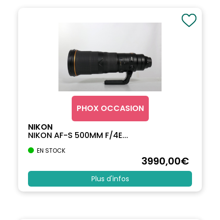
PHOX OCCASION
NIKON
NIKON AF-S 500MM F/4E...
EN STOCK
3990
,00
€
Plus d'infos