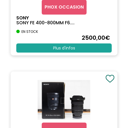
PHOX OCCASION
SONY
SONY FE 400-800MM F6....
EN STOCK
2500
,00
€
Plus d'infos