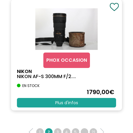
PHOX OCCASION
NIKON
NIKON AF-S 300MM F/2....
EN STOCK
1790
,00
€
Plus d'infos
1
2
3
4
5
...
21