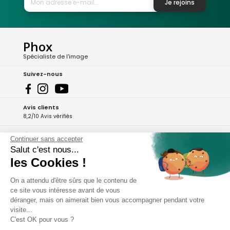
Je rejoins
Phox
Spécialiste de l'image
Suivez-nous
Avis clients
8,2/10 Avis vérifiés
L'Appli Phox
Continuer sans accepter
Salut c'est nous...
les Cookies !
A propos de Phox
On a attendu d'être sûrs que le contenu de
ce site vous intéresse avant de vous
Services et garanties
déranger, mais on aimerait bien vous accompagner pendant votre
visite...
Mon compte
C'est OK pour vous ?