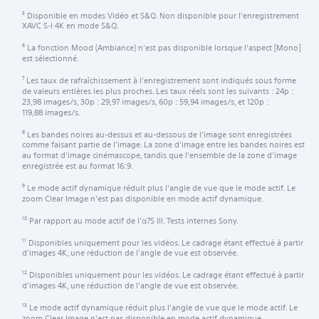
Disponible en modes Vidéo et S&Q. Non disponible pour l'enregistrement
5
XAVC S-I 4K en mode S&Q.
La fonction Mood (Ambiance) n'est pas disponible lorsque l'aspect [Mono]
6
est sélectionné.
Les taux de rafraîchissement à l'enregistrement sont indiqués sous forme
7
de valeurs entières les plus proches. Les taux réels sont les suivants : 24p :
23,98 images/s, 30p : 29,97 images/s, 60p : 59,94 images/s, et 120p :
119,88 images/s.
Les bandes noires au-dessus et au-dessous de l'image sont enregistrées
8
comme faisant partie de l'image. La zone d'image entre les bandes noires est
au format d'image cinémascope, tandis que l'ensemble de la zone d'image
enregistrée est au format 16:9.
Le mode actif dynamique réduit plus l'angle de vue que le mode actif. Le
9
zoom Clear Image n'est pas disponible en mode actif dynamique.
Par rapport au mode actif de l'α7S III. Tests internes Sony.
10
Disponibles uniquement pour les vidéos. Le cadrage étant effectué à partir
11
d'images 4K, une réduction de l'angle de vue est observée.
Disponibles uniquement pour les vidéos. Le cadrage étant effectué à partir
12
d'images 4K, une réduction de l'angle de vue est observée.
Le mode actif dynamique réduit plus l'angle de vue que le mode actif. Le
13
zoom Clear Image n'est pas disponible en mode actif dynamique.