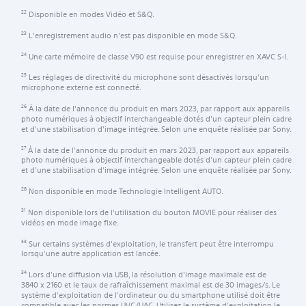
Disponible en modes Vidéo et S&Q.
22
L'enregistrement audio n'est pas disponible en mode S&Q.
23
Une carte mémoire de classe V90 est requise pour enregistrer en XAVC S-I.
24
Les réglages de directivité du microphone sont désactivés lorsqu'un
25
microphone externe est connecté.
À la date de l'annonce du produit en mars 2023, par rapport aux appareils
26
photo numériques à objectif interchangeable dotés d'un capteur plein cadre
et d'une stabilisation d'image intégrée. Selon une enquête réalisée par Sony.
À la date de l'annonce du produit en mars 2023, par rapport aux appareils
27
photo numériques à objectif interchangeable dotés d'un capteur plein cadre
et d'une stabilisation d'image intégrée. Selon une enquête réalisée par Sony.
Non disponible en mode Technologie Intelligent AUTO.
28
Non disponible lors de l'utilisation du bouton MOVIE pour réaliser des
31
vidéos en mode image fixe.
Sur certains systèmes d'exploitation, le transfert peut être interrompu
33
lorsqu'une autre application est lancée.
Lors d'une diffusion via USB, la résolution d'image maximale est de
34
3840 x 2160 et le taux de rafraîchissement maximal est de 30 images/s. Le
système d'exploitation de l'ordinateur ou du smartphone utilisé doit être
compatible avec les normes UVC/UAC. Utilisez le système d'exploitation le