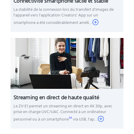
Connectivité smartphone facile et stable
La stabilité de la connexion lors du transfert d'images de
l'appareil vers l'application Creators' App sur un
smartphone a été considérablement améli...
Streaming en direct de haute qualité
Le ZV-E1 permet un streaming en direct en 4K 30p, avec
prise en charge UVC/UAC. Connecté à un ordinateur
34
personnel ou à un smartphone
via USB, l'ap
...