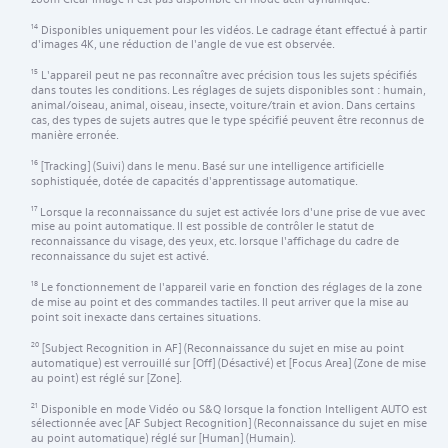
Disponibles uniquement pour les vidéos. Le cadrage étant effectué à partir
14
d'images 4K, une réduction de l'angle de vue est observée.
L'appareil peut ne pas reconnaître avec précision tous les sujets spécifiés
15
dans toutes les conditions. Les réglages de sujets disponibles sont : humain,
animal/oiseau, animal, oiseau, insecte, voiture/train et avion. Dans certains
cas, des types de sujets autres que le type spécifié peuvent être reconnus de
manière erronée.
[Tracking] (Suivi) dans le menu. Basé sur une intelligence artificielle
16
sophistiquée, dotée de capacités d'apprentissage automatique.
Lorsque la reconnaissance du sujet est activée lors d'une prise de vue avec
17
mise au point automatique. Il est possible de contrôler le statut de
reconnaissance du visage, des yeux, etc. lorsque l'affichage du cadre de
reconnaissance du sujet est activé.
Le fonctionnement de l'appareil varie en fonction des réglages de la zone
18
de mise au point et des commandes tactiles. Il peut arriver que la mise au
point soit inexacte dans certaines situations.
[Subject Recognition in AF] (Reconnaissance du sujet en mise au point
20
automatique) est verrouillé sur [Off] (Désactivé) et [Focus Area] (Zone de mise
au point) est réglé sur [Zone].
Disponible en mode Vidéo ou S&Q lorsque la fonction Intelligent AUTO est
21
sélectionnée avec [AF Subject Recognition] (Reconnaissance du sujet en mise
au point automatique) réglé sur [Human] (Humain).