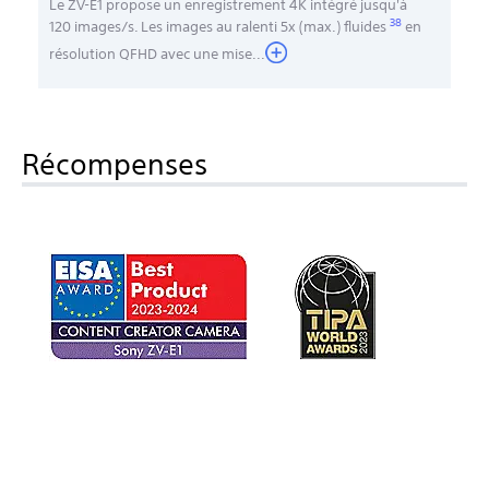
Le ZV-E1 propose un enregistrement 4K intégré jusqu'à
38
120 images/s. Les images au ralenti 5x (max.) fluides
en
résolution QFHD avec une mise
...
Récompenses