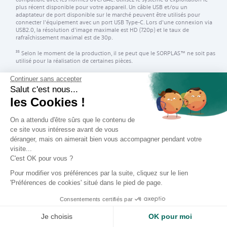
plus récent disponible pour votre appareil. Un câble USB et/ou un
adaptateur de port disponible sur le marché peuvent être utilisés pour
connecter l'équipement avec un port USB Type-C. Lors d'une connexion via
USB2.0, la résolution d'image maximale est HD (720p) et le taux de
rafraîchissement maximal est de 30p.
Selon le moment de la production, il se peut que le SORPLAS™ ne soit pas
35
utilisé pour la réalisation de certaines pièces.
Selon le moment de la production, il se peut que le SORPLAS™ ne soit pas
36
Continuer sans accepter
utilisé pour la réalisation de certaines pièces.
Salut c'est nous...
Montage en post-production et enregistrement en mode S&Q requis.
38
les Cookies !
On a attendu d'être sûrs que le contenu de
ce site vous intéresse avant de vous
déranger, mais on aimerait bien vous accompagner pendant votre
visite...
C'est OK pour vous ?
Pour modifier vos préférences par la suite, cliquez sur le lien
'Préférences de cookies' situé dans le pied de page.
Consentements certifiés par
Vous aimerez aussi
Je choisis
OK pour moi