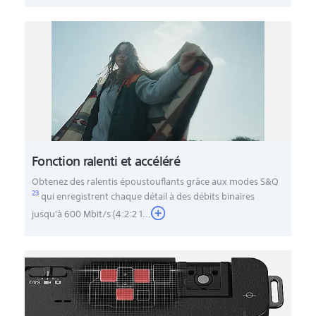
Fonction ralenti et accéléré
Obtenez des ralentis époustouflants grâce aux modes S&Q
23
qui enregistrent chaque détail à des débits binaires
jusqu'à 600 Mbit/s (4:2:2 1
...