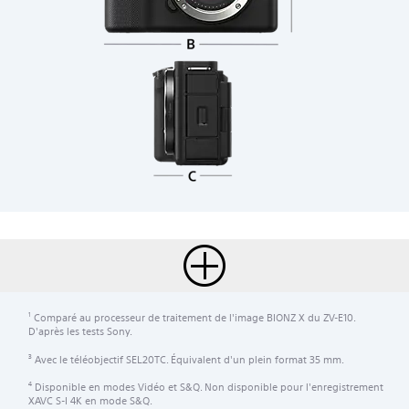
Comparé au processeur de traitement de l'image BIONZ X du ZV-E10.
1
D'après les tests Sony.
Avec le téléobjectif SEL20TC. Équivalent d'un plein format 35 mm.
3
Disponible en modes Vidéo et S&Q. Non disponible pour l'enregistrement
4
XAVC S-I 4K en mode S&Q.