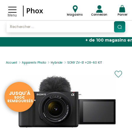
Phox
Magasins
Connexion
Panier
Menu
+ de 100 magasins en France
🏬 |
4,
Accueil
Appareils Photo
Hybride
SONY ZV-E1 +28-60 KIT
JUSQU'À
500€
REMBOURSÉS *