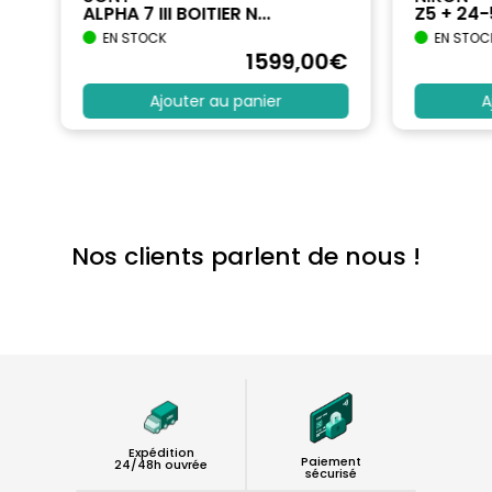
ALPHA 7 III BOITIER N...
Z5 + 24
EN STOCK
EN STOC
€
1599
,00
€
Ajouter au panier
A
Nos clients parlent de nous !
Expédition
Paiement
24/48h ouvrée
sécurisé