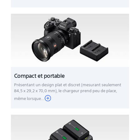
Compact et portable
Présentant un design plat et discret (mesurant seulement
84,5 x 29,2 x 70,0 mm), le chargeur prend peu de place,
même lorsque...