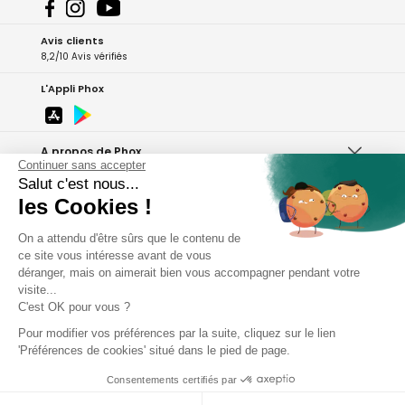
Avis clients
8,2/10 Avis vérifiés
L'Appli Phox
A propos de Phox
Continuer sans accepter
Salut c'est nous...
Services et garanties
les Cookies !
Mon compte
On a attendu d'être sûrs que le contenu de
ce site vous intéresse avant de vous
déranger, mais on aimerait bien vous accompagner pendant votre
Aide et contact
visite...
C'est OK pour vous ?
Copyright - 2026 Phox.fr
Pour modifier vos préférences par la suite, cliquez sur le lien
'Préférences de cookies' situé dans le pied de page.
Consentements certifiés par