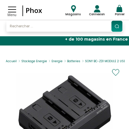
Phox
Magasins
Connexion
Panier
Menu
+ de 100 magasins en France
🏬 |
4
Accueil
Stockage Energie
Energie
Batteries
SONY BC-ZD1 MODULE 2 USB-C