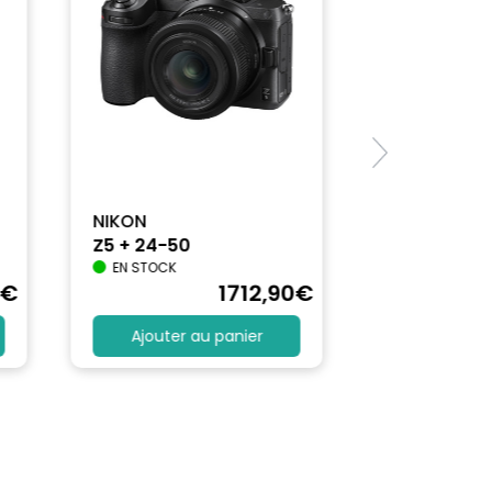
NIKON
Z5 + 24-50
 Jaune Classique FOV, Monochrome)
EN STOCK
€
1712
,90
€
Ajouter au panier
uleur, Flash, Personnalisée 1, Personnalisée 2,