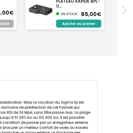
PLATEAU RAPIDE BPL-
11...
0,00€
85,00€
EN STOCK
Ajouter au panier
nible
 stabilisation. Mais la vocation du Sigma fp est
le domaine de prédilection de cet hybride qui
os BSI de 24 Mpxl, sans filtre passe-bas. La plage
usqu’à 51 200 Iso ou 102 400 Iso. Il est possible
 à condition de passer par un enregistreur externe,
ur procurer un meilleur confort de visée, au travers
ssi brancher un micro externe. Le stockage des