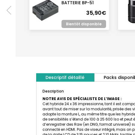
DE BPL-
BATTERIE BP-51
35,90€
85,00€
panier
Bientôt disponible
Descriptif détaillé
Packs disponi
Description
NOTRE AVIS DE SPÉCIALISTE DE L’IMAGE :
Cet hybride 24 x 36 impressionne, tant il est compa
avant tout de miser sur la modularité, prisée des v
adopte la monture L, au même titre que les hybride
de sensibilités s’étend de 100 à 25 600 Iso et peut 
d’enregistrer des Raw (en DNG, format universel) sur
connecté en HDMI. Pas de viseur intégré, mais on pou
de la dalle LCD de 3,15 pouces et 2,10 Mpts, tactil