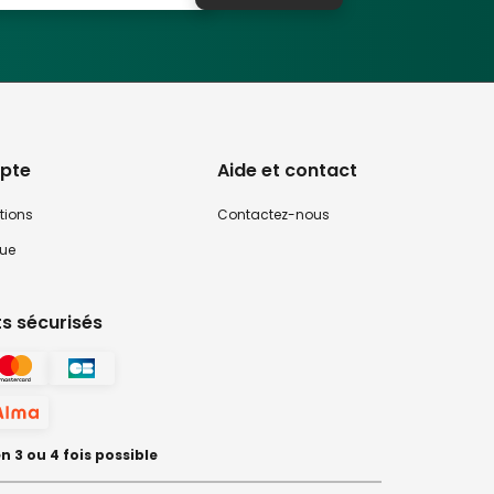
AF
au point rapide, Pré-AF, AF pendant l'exposition en
pte
Aide et contact
tions
Contactez-nous
que
s sécurisés
 3 ou 4 fois possible