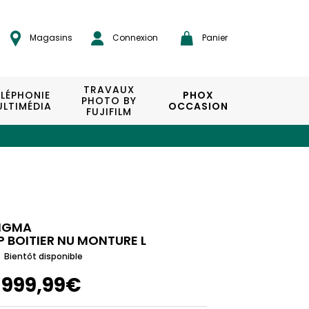
Magasins
Connexion
Panier
TRAVAUX
ÉLÉPHONIE
PHOX
PHOTO BY
LTIMÉDIA
OCCASION
FUJIFILM
IGMA
P BOITIER NU MONTURE L
Bientôt disponible
1999,99€