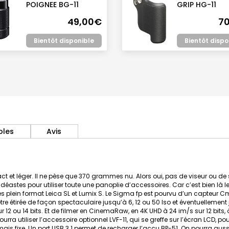
POIGNEE BG-11
GRIP HG-11
49,00€
7
Bientôt disponible
Bientôt dispo
bles
Avis
ct et léger. Il ne pèse que 370 grammes nu. Alors oui, pas de viseur ou de
idéastes pour utiliser toute une panoplie d’accessoires. Car c’est bien là 
s plein format Leica SL et Lumix S. Le Sigma fp est pourvu d’un capteur Cm
être étirée de façon spectaculaire jusqu’à 6, 12 ou 50 Iso et éventuellement j
 12 ou 14 bits. Et de filmer en CinemaRaw, en 4K UHD à 24 im/s sur 12 bits,
rra utiliser l’accessoire optionnel LVF-11, qui se greffe sur l’écran LCD, po
e, mais fixe. Un port USB 3.1 permet de recharger l’accu BP-51. On pourra au