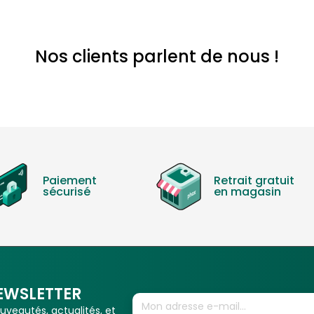
 / Italien / Chinois (Simplifié) / Chinois (Traditionnel) / Coréen / Russe 
Nos clients parlent de nous !
 éclairé
)
Paiement
Retrait gratuit
sécurisé
en magasin
mpression ALL-I / compression GOP)
nferno, Blackmagic Video Assist 4K supportés
EWSLETTER
veautés, actualités, et