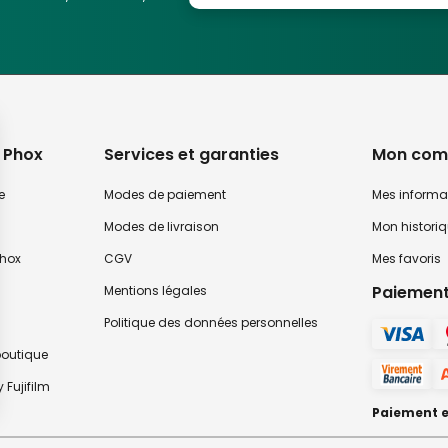
 déplacement libre, mode AF détection du visage / des yeux, mode suivi 
 pression sur le bouton AEL
 Mise au point (focus peaking), Fonction de déclenchement AF, AF-ON, Mise 
 Phox
Services et garanties
Mon com
 centrale
e
Modes de paiement
Mes informa
Modes de livraison
Mon histori
hox
CGV
Mes favoris
r pression sur le bouton AEL (changement de réglage nécessaire).
Paiement
Mentions légales
rd?Sous-exposé?Surexposé) (Séquence modifiable)
Politique des données personnelles
 boutique
 Fujifilm
Paiement en
ec, Low Speed : 3 vues/sec