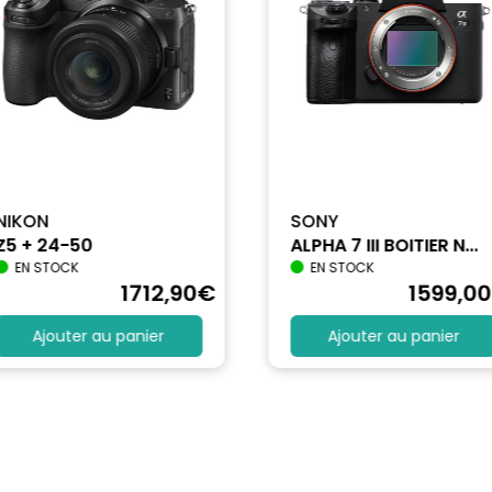
eil seul)
, 102400 ISO
NIKON
SONY
Z5 + 24-50
ALPHA 7 III BOITIER N...
, Cinéma, Teal & Orange, Coucher de soleil, Vert Forêt, Bleu Classique FOV,
EN STOCK
EN STOCK
1712
,90
€
1599
,00
n de mouvement prédictif), Focus manuel
Ajouter au panier
Ajouter au panier
, 102400 ISO
umière du jour, Ombre, Couvert, Incandescent, Fluorescent, Température de co