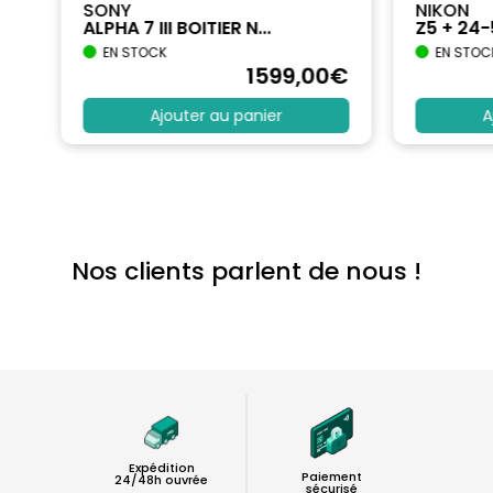
SONY
NIKON
ALPHA 7 III BOITIER N...
Z5 + 24
EN STOCK
EN STOC
€
1599
,00
€
Ajouter au panier
A
Nos clients parlent de nous !
Expédition
Paiement
24/48h ouvrée
sécurisé