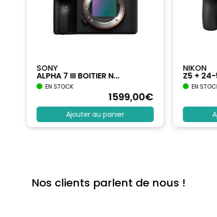
SONY
NIKON
ALPHA 7 III BOITIER N...
Z5 + 24
EN STOCK
EN STOC
€
1599
,00
€
Ajouter au panier
A
Nos clients parlent de nous !