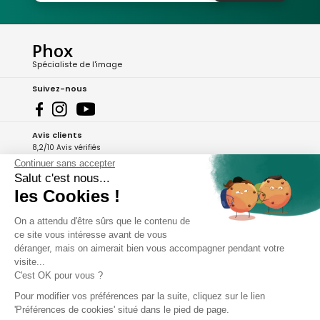
Phox
Spécialiste de l'image
Suivez-nous
Avis clients
8,2/10 Avis vérifiés
Continuer sans accepter
L'Appli Phox
Salut c'est nous...
les Cookies !
On a attendu d'être sûrs que le contenu de
A propos de Phox
ce site vous intéresse avant de vous
déranger, mais on aimerait bien vous accompagner pendant votre
Services et garanties
visite...
C'est OK pour vous ?
Mon compte
Pour modifier vos préférences par la suite, cliquez sur le lien
'Préférences de cookies' situé dans le pied de page.