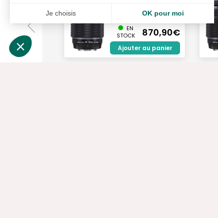
OM SYSTEM
40-150/4 PRO
Je choisis
OK pour moi
M.ZUIKO ...
Plateforme de Gestion du Consentement : Personnalisez vos Options
EN
870,90€
Axeptio consent
STOCK
Notre plateforme vous permet d'adapter et de gérer vos paramètres de confident
Ajouter au panier
Descriptif détaillé
Packs disponi
Caractéristiques principales
Compatible avec: OM System
Type de produit: Pare-soleil
Dimensions (LxHxP): N/C
Disponibilité pièces détachées (an): Non comm