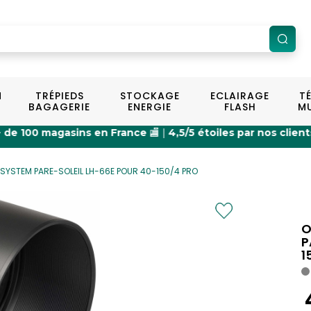
N
TRÉPIEDS
STOCKAGE
ECLAIRAGE
T
BAGAGERIE
ENERGIE
FLASH
MU
 magasins en France
🏬 |
4,5/5 étoiles par nos clients
⭐ |
Exp
SYSTEM PARE-SOLEIL LH-66E POUR 40-150/4 PRO
O
P
1