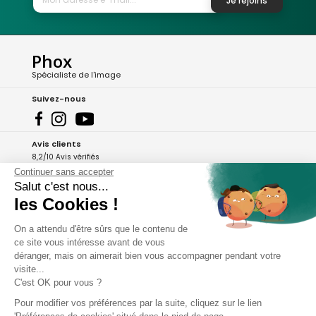
Je rejoins
Phox
Spécialiste de l'image
Suivez-nous
Avis clients
8,2/10 Avis vérifiés
Continuer sans accepter
L'Appli Phox
Salut c'est nous...
les Cookies !
On a attendu d'être sûrs que le contenu de
A propos de Phox
ce site vous intéresse avant de vous
déranger, mais on aimerait bien vous accompagner pendant votre
Services et garanties
visite...
C'est OK pour vous ?
Mon compte
Pour modifier vos préférences par la suite, cliquez sur le lien