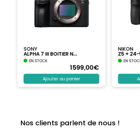
SONY
NIKON
ALPHA 7 III BOITIER N...
Z5 + 24
EN STOCK
EN STOC
€
1599
,00
€
Ajouter au panier
A
Nos clients parlent de nous !