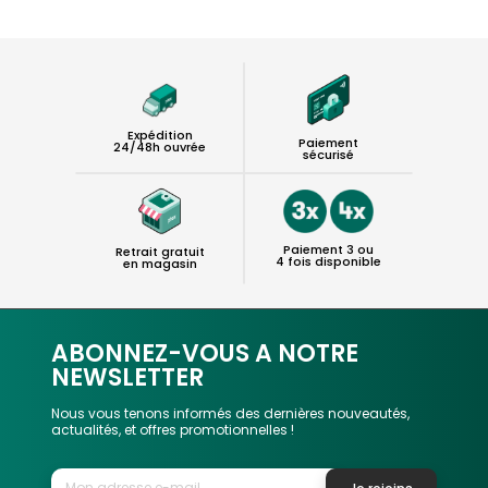
Expédition
Paiement
24/48h ouvrée
sécurisé
Paiement 3 ou
Retrait gratuit
4 fois disponible
en magasin
ABONNEZ-VOUS A NOTRE
NEWSLETTER
Nous vous tenons informés des dernières nouveautés,
actualités, et offres promotionnelles !