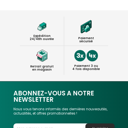
Expédition
Paiement
24/48h ouvrée
sécurisé
Paiement 3 ou
Retrait gratuit
4 fois disponible
en magasin
ABONNEZ-VOUS A NOTRE
NEWSLETTER
Nous vous tenons informés des dernières nouveautés,
actualités, et offres promotionnelles !