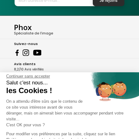
Je rejoins
Phox
Spécialiste de l'image
Suivez-nous
Avis clients
8,2/10 Avis vérifiés
Continuer sans accepter
L'Appli Phox
Salut c'est nous...
les Cookies !
On a attendu d'être sûrs que le contenu de
A propos de Phox
ce site vous intéresse avant de vous
déranger, mais on aimerait bien vous accompagner pendant votre
Services et garanties
visite...
C'est OK pour vous ?
Mon compte
Pour modifier vos préférences par la suite, cliquez sur le lien