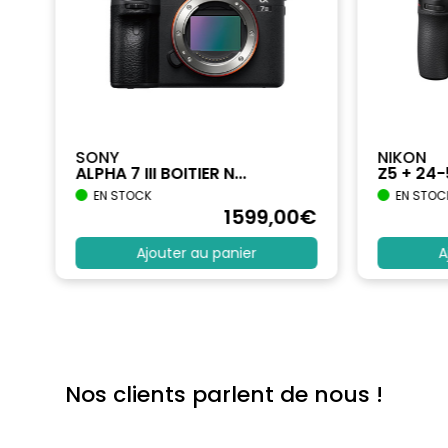
SONY
NIKON
ALPHA 7 III BOITIER N...
Z5 + 24
EN STOCK
EN STOC
€
1599
,00
€
Ajouter au panier
A
Nos clients parlent de nous !