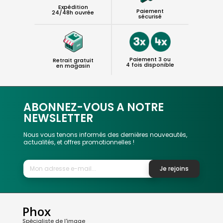
Expédition
Paiement
24/48h ouvrée
sécurisé
Paiement 3 ou
Retrait gratuit
4 fois disponible
en magasin
ABONNEZ-VOUS A NOTRE
NEWSLETTER
Nous vous tenons informés des dernières nouveautés,
actualités, et offres promotionnelles !
Je rejoins
Phox
Spécialiste de l'image