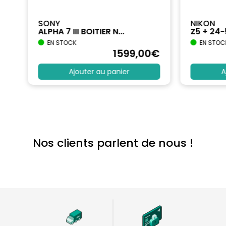
SONY
NIKON
ALPHA 7 III BOITIER N...
Z5 + 24
EN STOCK
EN STOC
€
1599
,00
€
Ajouter au panier
A
Nos clients parlent de nous !