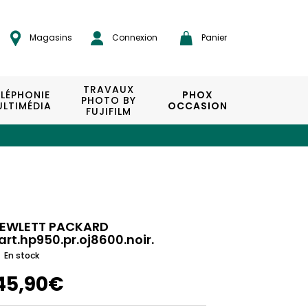
Magasins
Connexion
Panier
TRAVAUX
ÉLÉPHONIE
PHOX
PHOTO BY
LTIMÉDIA
OCCASION
FUJIFILM
EWLETT PACKARD
art.hp950.pr.oj8600.noir.
En stock
45,90€