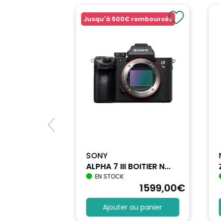
Jusqu'à
500€
remboursés
SONY
ALPHA 7 III BOITIER N...
EN STOCK
1712
,90
€
1599
,00
€
au panier
Ajouter au panier