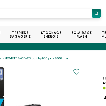
N
TRÉPIEDS
STOCKAGE
ECLAIRAGE
T
BAGAGERIE
ENERGIE
FLASH
MU
s
HEWLETT PACKARD cart.hp950.pr.oj8600.noir.
H
c