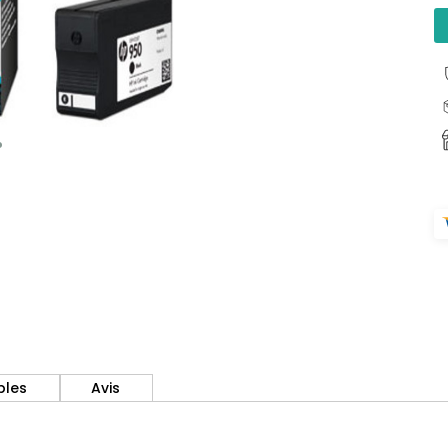
bles
Avis