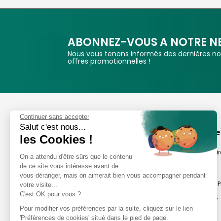
ABONNEZ-VOUS A NOTRE N
Nous vous tenons informés des dernières nou
offres promotionnelles !
Phox
Continuer sans accepter
Salut c'est nous...
Spécialiste de l'image
A propos de
les Cookies !
Suivez-nous
Notre savoir-fair
On a attendu d'être sûrs que le contenu
de ce site vous intéresse avant de
Notre histoire
vous déranger, mais on aimerait bien vous accompagner pendant
Nos magasins P
votre visite...
Avis clients
C'est OK pour vous ?
Notre newsletter
8,2/10 Avis vérifiés
Pour modifier vos préférences par la suite, cliquez sur le lien
Phox occasion
L'Appli Phox
'Préférences de cookies' situé dans le pied de page.