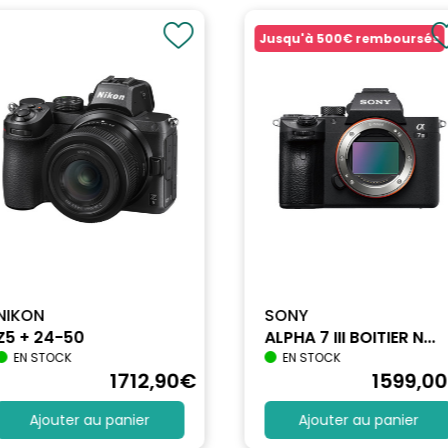
Jusqu'à
500€
remboursés
NIKON
SONY
Z5 + 24-50
ALPHA 7 III BOITIER N...
EN STOCK
EN STOCK
1712
,90
€
1599
,00
Ajouter au panier
Ajouter au panier