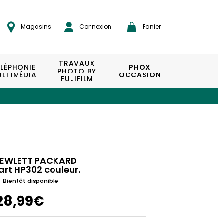
Magasins
Connexion
Panier
TRAVAUX
ÉLÉPHONIE
PHOX
PHOTO BY
LTIMÉDIA
OCCASION
FUJIFILM
EWLETT PACKARD
art HP302 couleur.
Bientôt disponible
28,99€