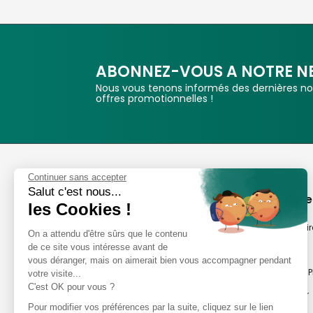
ABONNEZ-VOUS A NOTRE N
Nous vous tenons informés des dernières nou
offres promotionnelles !
Phox
Continuer sans accepter
Salut c'est nous...
Spécialiste de l'image
A propos de
les Cookies !
Suivez-nous
Notre savoir-fair
On a attendu d'être sûrs que le contenu
de ce site vous intéresse avant de
Notre histoire
vous déranger, mais on aimerait bien vous accompagner pendant
Nos magasins P
votre visite...
Avis clients
C'est OK pour vous ?
Notre newsletter
8,2/10 Avis vérifiés
Pour modifier vos préférences par la suite, cliquez sur le lien