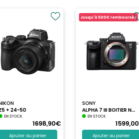
Jusqu'à
500€
remboursés
NIKON
SONY
Z5 + 24-50
ALPHA 7 III BOITIER N...
EN STOCK
EN STOCK
1698
,90
€
1599
,00
Ajouter au panier
Ajouter au panier