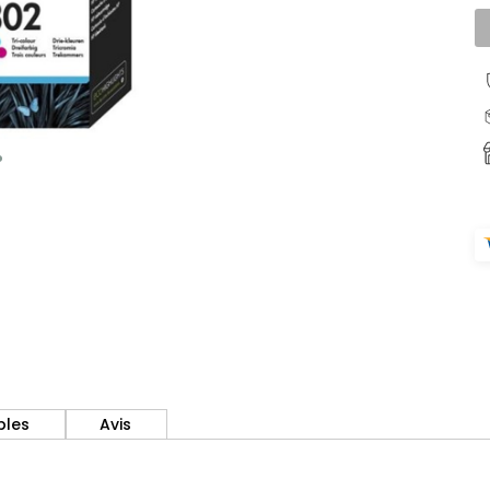
bles
Avis