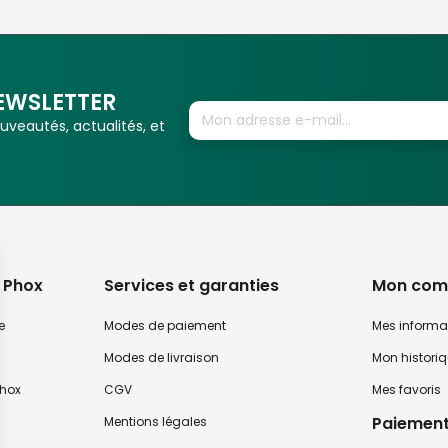
EWSLETTER
veautés, actualités, et
 Phox
Services et garanties
Mon com
e
Modes de paiement
Mes informa
Modes de livraison
Mon histori
hox
CGV
Mes favoris
Paiement
Mentions légales