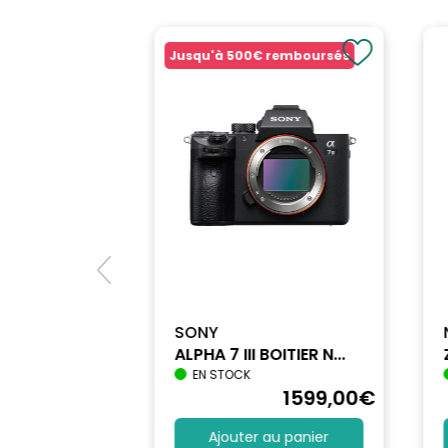
Jusqu'à
500€
remboursés
SONY
ALPHA 7 III BOITIER N...
EN STOCK
1698
,90
€
1599
,00
€
au panier
Ajouter au panier