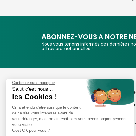
ABONNEZ-VOUS A NOTRE N
Nous vous tenons informés des dernières nou
offres promotionnelles !
Phox
Continuer sans accepter
Salut c'est nous...
Spécialiste de l'image
A propos de
les Cookies !
Suivez-nous
Notre savoir-fair
On a attendu d'être sûrs que le contenu
de ce site vous intéresse avant de
Notre histoire
vous déranger, mais on aimerait bien vous accompagner pendant
Nos magasins P
votre visite...
Avis clients
C'est OK pour vous ?
Notre newsletter