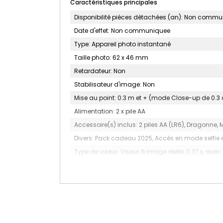
Caractéristiques principales
Disponibilité pièces détachées (an): Non comm
Date d'effet: Non communiquee
Type: Appareil photo instantané
Taille photo: 62 x 46 mm
Retardateur: Non
Stabilisateur d'image: Non
Mise au point: 0.3 m et + (mode Close-up de 0.3 
Alimentation: 2 x pile AA
Accessoire(s) inclus: 2 piles AA (LR6), Dragonne, 
Divers: Pack cadeau 2025, Accès en mode selfie en
Type de viseur: Viseur à image réelle, 0.37 x, avec
Objectif: 2 composants, 2 éléments, F = 60mm, 1:1
Flash: Déclenchement constant du flash (réglage a
Films: Film FUJIFILM INSTAX Wide
Dimensions en mm (L x H x P): 104 x 122 x 66.6
Poids net sans accessoires (g): 306