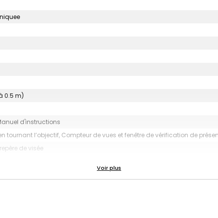
uniquee
à 0.5 m)
Manuel d'instructions
 tournant l’objectif, Compteur de vues et fenêtre de vérification de prése
 repère de visée
2.7
utomatique de l'intensité) / Portée effective du flash 0.3 à 2.2 m