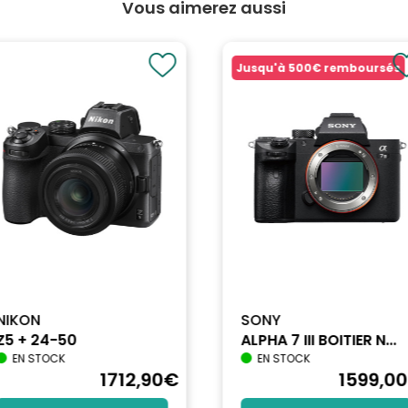
Vous aimerez aussi
Jusqu'à
500€
remboursés
ondes (variable en fonction de la température ambiante)
ontrôle auto de la lumière du flash en mode Close-up), Correction de la
NIKON
SONY
Z5 + 24-50
ALPHA 7 III BOITIER N...
EN STOCK
EN STOCK
1712
,90
€
1599
,00