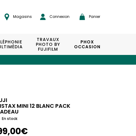
Magasins
Connexion
Panier
TRAVAUX
ÉLÉPHONIE
PHOX
PHOTO BY
LTIMÉDIA
OCCASION
FUJIFILM
UJI
NSTAX MINI 12 BLANC PACK
ADEAU
En stock
99,00€