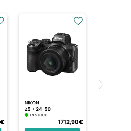
 parallaxe en mode Close-up, photos en plan
NIKON
Z5 + 24-50
EN STOCK
€
1712
,90
€