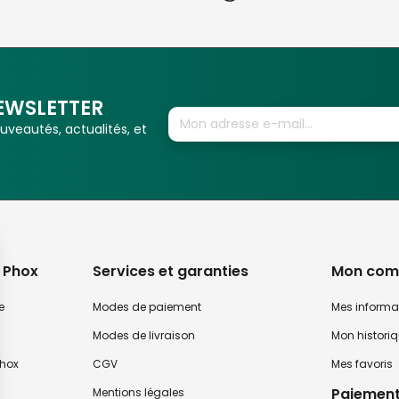
EWSLETTER
veautés, actualités, et
 Phox
Services et garanties
Mon com
e
Modes de paiement
Mes informa
Modes de livraison
Mon histori
hox
CGV
Mes favoris
Paiement
Mentions légales