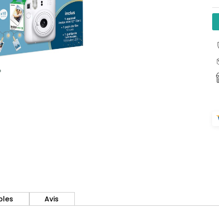
bles
Avis