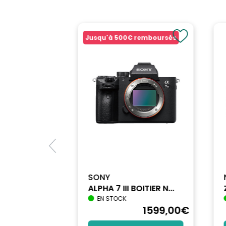
Wi-Fi: Non
Etanche: Non
Extinction automatique: Après 5 min
Jusqu'à
500€
remboursés
Temps de développement du film: Environ 90 sec
Ecran: Non
Finition / Nuance: Blanc craie
Taille du film (mm): 86 x 54
Type: APPAREIL PHOTO INSTANTANEE
Bluetooth: Non
Fonctions: Expostion automatique, Selfie (avec c
rapproché de 30 à 50 cm
Type d'alimentation: Piles
Carte mémoire compatible: Non
SONY
Gamme: Instax Mini 12
ALPHA 7 III BOITIER N...
Couleur: Blanc
EN STOCK
1712
,90
€
1599
,00
€
MARQUE: FUJIFILM