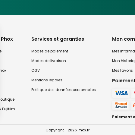
 Phox
Services et garanties
Mon com
e
Modes de paiement
Mes informa
Modes de livraison
Mon histori
hox
CGV
Mes favoris
Paiement
Mentions légales
Politique des données personnelles
 boutique
 Fujifilm
Paiement en
ialité, en garantissant la conformité avec les réglementations. Personnalisez vos 
Copyright - 2026 Phox.fr