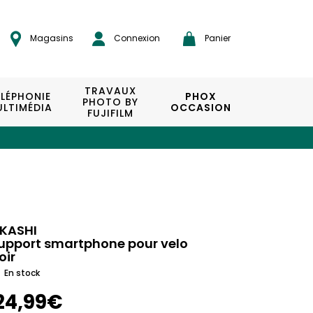
Magasins
Connexion
Panier
TRAVAUX
ÉLÉPHONIE
PHOX
PHOTO BY
LTIMÉDIA
OCCASION
FUJIFILM
KASHI
upport smartphone pour velo
oir
En stock
24,99€