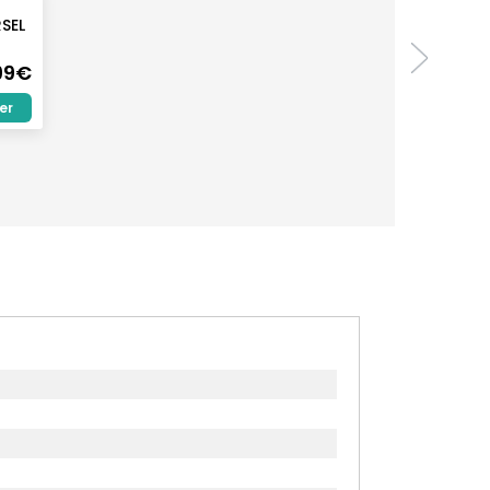
SEL
99€
er