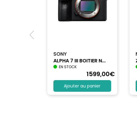
SONY
ALPHA 7 III BOITIER N...
EN STOCK
1712
,90
€
1599
,00
€
au panier
Ajouter au panier