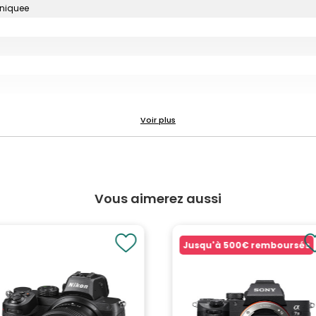
uniquee
Vous aimerez aussi
Jusqu'à
500€
remboursés