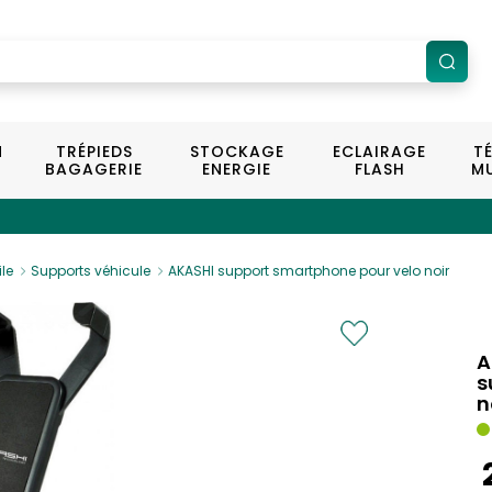
N
TRÉPIEDS
STOCKAGE
ECLAIRAGE
T
BAGAGERIE
ENERGIE
FLASH
MU
le
Supports véhicule
AKASHI support smartphone pour velo noir
A
s
n