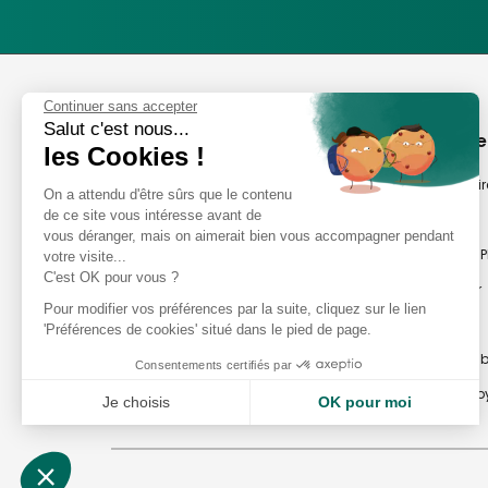
Phox
Continuer sans accepter
Salut c'est nous...
Spécialiste de l'image
A propos de
les Cookies !
Suivez-nous
Notre savoir-fair
On a attendu d'être sûrs que le contenu
de ce site vous intéresse avant de
Notre histoire
vous déranger, mais on aimerait bien vous accompagner pendant
Nos magasins P
votre visite...
Avis clients
C'est OK pour vous ?
Notre newsletter
8,2/10 Avis vérifiés
Pour modifier vos préférences par la suite, cliquez sur le lien
Phox occasion
L'Appli Phox
'Préférences de cookies' situé dans le pied de page.
Atelier Photo en
Consentements certifiés par
Travaux Photo by
Je choisis
OK pour moi
Plateforme de Gestion du Consentement : Personnalisez vos Options
Axeptio consent
Notre plateforme vous permet d'adapter et de gérer vos paramètres de confident