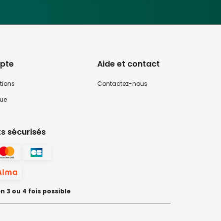
pte
Aide et contact
tions
Contactez-nous
que
s sécurisés
 3 ou 4 fois possible
préférences pour contrôler la manière dont vos informations sont manipulées.