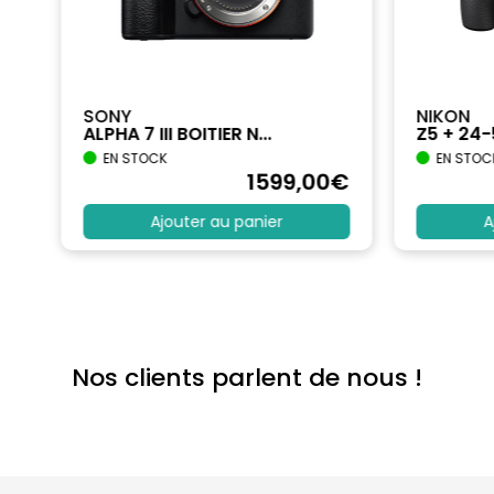
SONY
NIKON
ALPHA 7 III BOITIER N...
Z5 + 24
EN STOCK
EN STOC
€
1599
,00
€
Ajouter au panier
A
Nos clients parlent de nous !