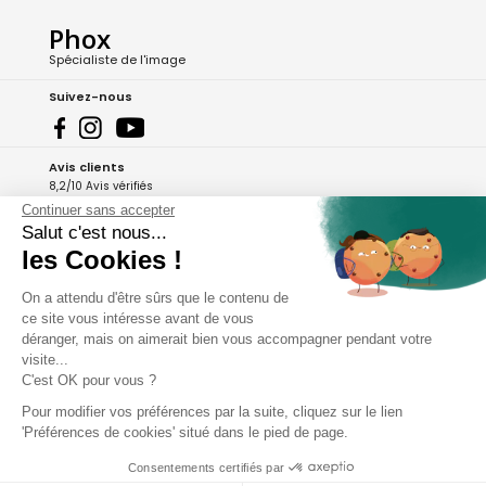
Phox
Spécialiste de l'image
Suivez-nous
Avis clients
8,2/10 Avis vérifiés
Continuer sans accepter
L'Appli Phox
Salut c'est nous...
les Cookies !
On a attendu d'être sûrs que le contenu de
A propos de Phox
ce site vous intéresse avant de vous
déranger, mais on aimerait bien vous accompagner pendant votre
Services et garanties
visite...
C'est OK pour vous ?
Mon compte
Pour modifier vos préférences par la suite, cliquez sur le lien
'Préférences de cookies' situé dans le pied de page.
Aide et contact
Consentements certifiés par